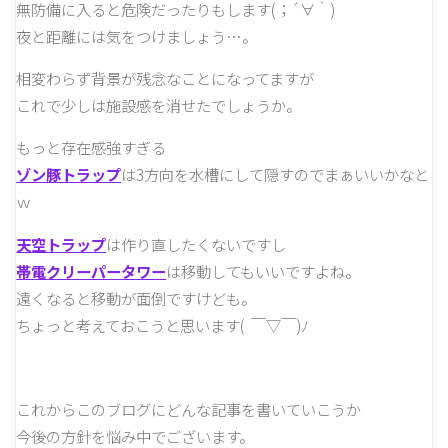
無防備に入ると危険だったりもします(；´∀｀)
夜と距離には気をつけましょう…。
相変わらず背景が残念なことになってますが
これで少しは施設感を消せたでしょうか。
もっと存在感強すぎる
ゾン豚トラップ
は3方向を水槽にして隠すのでまぁいいかなと
ｗ
天空トラップ
は作り直したくないですし
帯電クリーパータワー
は移動してもいいですよね。
遠くなると移動が面倒ですけども。
ちょっと考えておこうと思います( ￣▽￣)ﾉ
これからこのブログにどんな記事を書いていこうか
今後の方針を悩み中でございます。