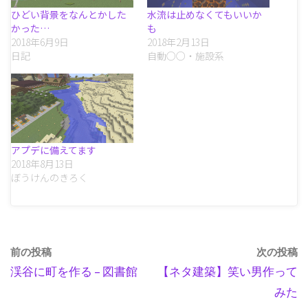
ひどい背景をなんとかした
水流は止めなくてもいいか
かった…
も
2018年6月9日
2018年2月13日
日記
自動○○・施設系
アプデに備えてます
2018年8月13日
ぼうけんのきろく
前の投稿
次の投稿
渓谷に町を作る – 図書館
【ネタ建築】笑い男作って
みた