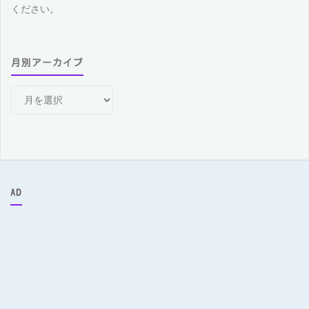
ください。
月別アーカイブ
月
別
ア
ー
カ
イ
ブ
AD