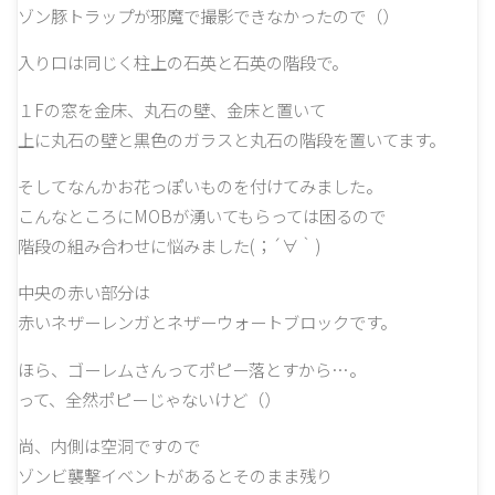
ゾン豚トラップが邪魔で撮影できなかったので（）
入り口は同じく柱上の石英と石英の階段で。
１Fの窓を金床、丸石の壁、金床と置いて
上に丸石の壁と黒色のガラスと丸石の階段を置いてます。
そしてなんかお花っぽいものを付けてみました。
こんなところにMOBが湧いてもらっては困るので
階段の組み合わせに悩みました(；´∀｀)
中央の赤い部分は
赤いネザーレンガとネザーウォートブロックです。
ほら、ゴーレムさんってポピー落とすから…。
って、全然ポピーじゃないけど（）
尚、内側は空洞ですので
ゾンビ襲撃イベントがあるとそのまま残り