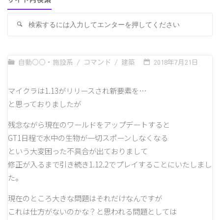
サイト内検索
検
検
索
索
対
象
自動○○・施設系
/
コマンド
/
建築
2018年7月21日
マイクラは1.13がリリースされ新要素を…
と思っておりましたが
残念ながら現在のワールドをアップデートすると
GT1日程で水中の生物が一切スポーンしなくなる
という大変困った不具合が出ておりまして
修正が入るまで引き続き1.12.2でプレイすることにいたしまし
た。
現在のところ大きな問題はそれだけなんですが
これは仕方がないのかな？と思われる問題としては