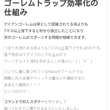
ゴーレムトラップ効率化の
仕組み
アイアンゴーレムは家として認識されてる床よりも
7マス以上落下すると村から独立したことになり
次のゴーレムがスポーンする時間が短縮できます。
つまり水流のある床よりも7マス以上落下させればOKです。
落下地点はマグマブロックの上なので
ラージチェスト3段を含めるとこの高さに…(；´∀｀)
ついでに雷に愛されているNanoのワールドでは
頻繁に村人全滅やウィッチ大量などの事故があり
ああもう面倒だ！！！
というわけで…
コマンドで村人スポナー
を作りまして
減ってもすぐに増やせるようにいたしました。