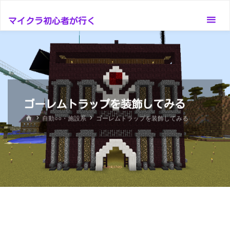
コ
ン
マイクラ初心者が行く
テ
ン
ツ
へ
ス
ゴーレムトラップを装飾してみる
キ
ッ
ホ
自動○○・施設系
ゴーレムトラップを装飾してみる
ー
プ
ム