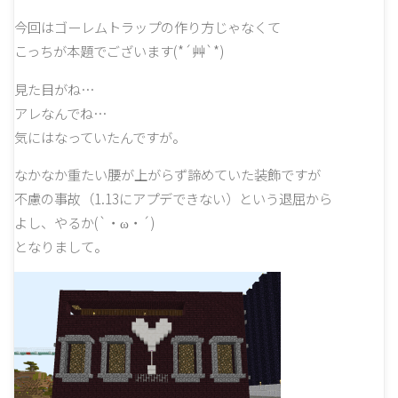
今回はゴーレムトラップの作り方じゃなくて
こっちが本題でございます(*´艸`*)
見た目がね…
アレなんでね…
気にはなっていたんですが。
なかなか重たい腰が上がらず諦めていた装飾ですが
不慮の事故（1.13にアプデできない）という退屈から
よし、やるか(`・ω・´)
となりまして。