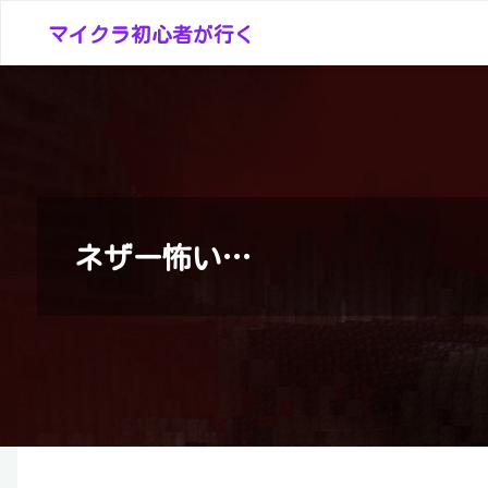
コ
マイクラ初心者が行く
ン
テ
ン
ツ
へ
ス
キ
ネザー怖い…
ッ
プ