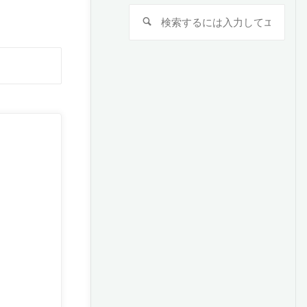
検
検
索
索
対
検
象:
索
対
象: