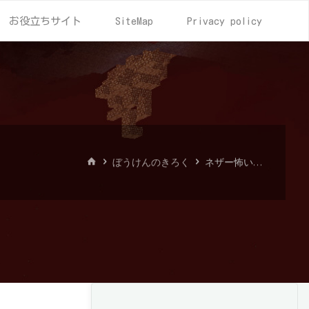
お役立ちサイト
SiteMap
Privacy policy
ホ
ぼうけんのきろく
ネザー怖い…
ー
ム