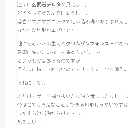
遠くに
玄武岩デルタ
が見えます。
どうやって登るんでしょうね…。
溶岩とマグマブロックで足の踏み場がありません
なかなか地形がエグいです。
他にも赤い木の生えた
クリムゾンフォレスト
があ
建築に使いたいなー…集めたいなー…
というものはあったのですが
そんなに持ちきれないのでネザークォーツを優先
それにしても…
以前はネザーを掘り抜いたり湧き潰ししたりしま
今はとてもそんなことができる地形じゃないですね
ひたすら溶岩海だらけですし。
恐ろしい…。