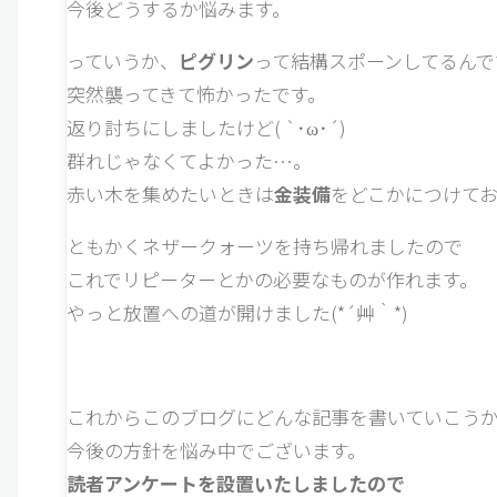
今後どうするか悩みます。
っていうか、
ピグリン
って結構スポーンしてるんで
突然襲ってきて怖かったです。
返り討ちにしましたけど( `･ω･´)
群れじゃなくてよかった…。
赤い木を集めたいときは
金装備
をどこかにつけて
ともかくネザークォーツを持ち帰れましたので
これでリピーターとかの必要なものが作れます。
やっと放置への道が開けました(*´艸｀*)
これからこのブログにどんな記事を書いていこう
今後の方針を悩み中でございます。
読者アンケートを設置いたしましたので