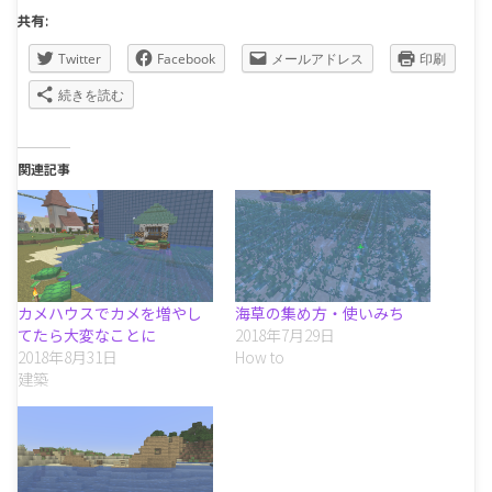
共有:
Twitter
Facebook
メールアドレス
印刷
続きを読む
関連記事
カメハウスでカメを増やし
海草の集め方・使いみち
てたら大変なことに
2018年7月29日
2018年8月31日
How to
建築