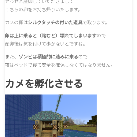
せっせと産卵していただきまして
こちらの卵をお持ち帰りいたします。
カメの卵は
シルクタッチの付いた道具
で取ります。
卵は上に乗ると（踏むと）壊れてしまいます
ので
産卵後は気を付けて歩かないとですね。
また、
ゾンビは積極的に踏みに来る
ので
夜はベッドで寝て安全を確保しなくてはなりません。
カメを孵化させる