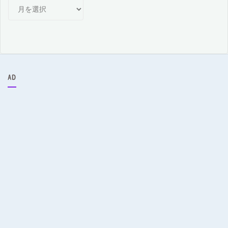
月
別
ア
ー
カ
イ
ブ
AD