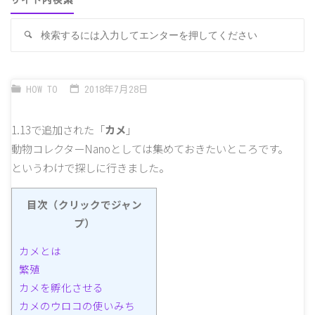
サイト内検索
検
検
索
索
対
象
HOW TO
2018年7月28日
1.13で追加された「
カメ
」
動物コレクターNanoとしては集めておきたいところです。
というわけで探しに行きました。
目次（クリックでジャン
プ）
カメとは
繁殖
カメを孵化させる
カメのウロコの使いみち