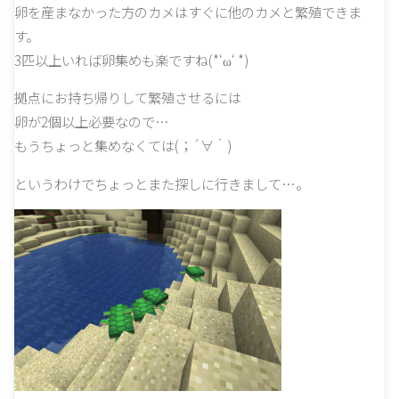
卵を産まなかった方のカメはすぐに他のカメと繁殖できま
す。
3匹以上いれば卵集めも楽ですね(*‘ω‘ *)
拠点にお持ち帰りして繁殖させるには
卵が2個以上必要なので…
もうちょっと集めなくては(；´∀｀)
というわけでちょっとまた探しに行きまして…。