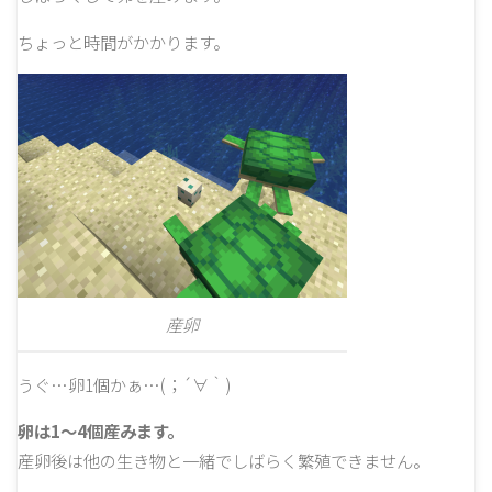
ちょっと時間がかかります。
産卵
うぐ…卵1個かぁ…(；´∀｀)
卵は1～4個産みます。
産卵後は他の生き物と一緒でしばらく繁殖できません。