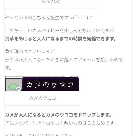
生まれた
やっとカメの赤ちゃん誕生ですヽ(´ー｀)ノ
このちっこいカメベイビーを楽しんでもいいのですが
海草をあげると大人になるまでの時間を短縮できます。
急ぐ理由はといいますと
子ガメが大人になったときに落とすアイテムを拾うためで
す。
カメのウロコ
カメが大人になるとカメのウロコをドロップします。
下にホッパー付きトロッコを敷いたのはこのためです。
とはいえ、これだけ卵を並べると