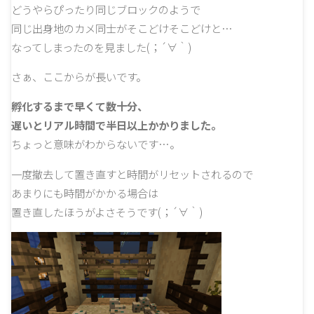
どうやらぴったり同じブロックのようで
同じ出身地のカメ同士がそこどけそこどけと…
なってしまったのを見ました(；´∀｀)
さぁ、ここからが長いです。
孵化するまで早くて数十分、
遅いとリアル時間で半日以上かかりました。
ちょっと意味がわからないです…。
一度撤去して置き直すと時間がリセットされるので
あまりにも時間がかかる場合は
置き直したほうがよさそうです(；´∀｀)