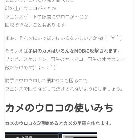
卵の上にウロコが…とか
フェンスゲートの隙間にウロコが…とか
回収できないこともあります。
まぁ、そんなにいっぱいはいらないしいいかな(；´∀｀)
そういえば
子供のカメはいろんなMOBに攻撃されます
。
ゾンビ、スケルトン、野生のヤマネコ、野生のオオカミ…
敵だらけです(´；ω；｀)
勝手にウロウロして襲われても困るので
フェンスで囲うなどして逃げられないようにしましょう。
カメのウロコの使いみち
カメのウロコを5個集めるとカメの甲羅を作れます。