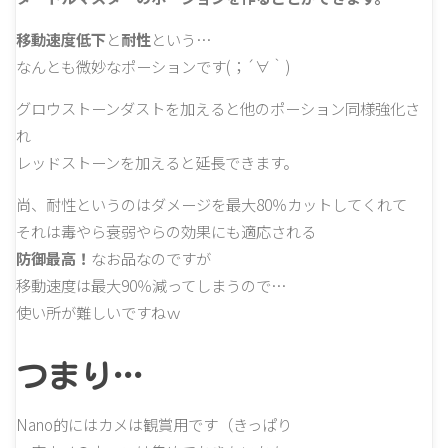
移動速度低下
と
耐性
という…
なんとも微妙なポーションです(；´∀｀)
グロウストーンダストを加えると他のポーション同様強化さ
れ
レッドストーンを加えると延長できます。
尚、耐性というのはダメージを最大80％カットしてくれて
それは毒やら衰弱やらの効果にも適応される
防御最高！
なお品なのですが
移動速度は最大90％減ってしまうので…
使い所が難しいですねｗ
つまり…
Nano的にはカメは観賞用です（きっぱり