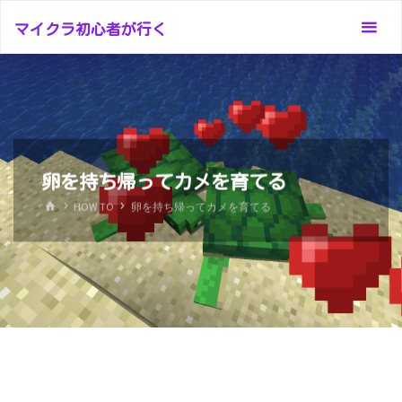
コ
マイクラ初心者が行く
ン
テ
ン
ツ
へ
ス
卵を持ち帰ってカメを育てる
キ
ッ
ホ
HOW TO
卵を持ち帰ってカメを育てる
ー
プ
ム