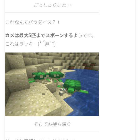
ごっしょりいた…
これなんてパラダイス？！
カメは最大5匹までスポーンする
ようです。
これはラッキー(*´艸`*)
そしてお持ち帰り