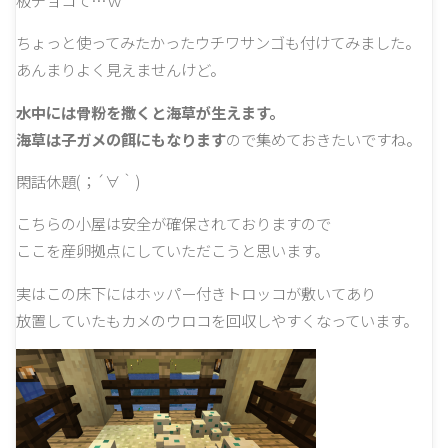
板チョコて…ｗ
ちょっと使ってみたかったウチワサンゴも付けてみました。
あんまりよく見えませんけど。
水中には骨粉を撒くと海草が生えます。
海草は子ガメの餌にもなります
ので集めておきたいですね。
閑話休題(；´∀｀)
こちらの小屋は安全が確保されておりますので
ここを産卵拠点にしていただこうと思います。
実はこの床下にはホッパー付きトロッコが敷いてあり
放置していたもカメのウロコを回収しやすくなっています。