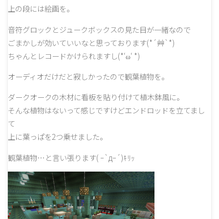
上の段には絵画を。
音符グロックとジュークボックスの見た目が一緒なので
ごまかしが効いていいなと思っております(*´艸`*)
ちゃんとレコードかけられますし(*‘ω‘ *)
オーディオだけだと寂しかったので観葉植物を。
ダークオークの木材に看板を貼り付けて植木鉢風に。
そんな植物はないって感じですけどエンドロッドを立てまし
て
上に葉っぱを2つ乗せました。
観葉植物…と言い張ります( ｰ`дｰ´)ｷﾘｯ