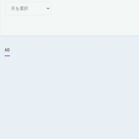
月
別
ア
ー
カ
イ
ブ
AD