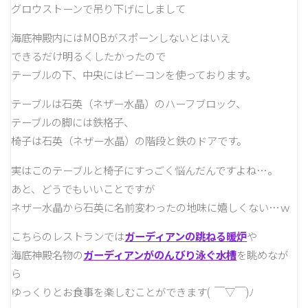
グロウストーンで吊り下げにしまして
海底神殿内にはMOBがスポーンしないとはいえ
できるだけ明るくしたかったので
テーブルの下、中央にはビーコンを使っております。
テーブルは石英（ネザー水晶）のハーフブロック、
テーブルの脚には鉄格子、
椅子は石英（ネザー水晶）の階段と鉄のドアです。
実はこのテーブルと椅子にすっごく悩んだんですよね…。
あと、どうでもいいことですが
ネザー水晶から石英に名前変わったの地味に嬉しくない…ｗ
こちらのレストランでは
ガーディアンの跳ねる暖炉
や
海底神殿名物の
ガーディアンがのんびり泳ぐ水槽
を眺めなが
ら
ゆっくりとお食事を楽しむことができます( ￣▽￣)ﾉ