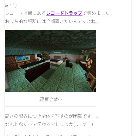
ω・´)
レコードは街にある
レコードトラップ
で集めました。
おうち的な場所には全部置きたいんですよね。
寝室全体…
高さの限界につき全体を写すのが困難です…。
なんとなく…で伝わるでしょうか(；´∀｀)