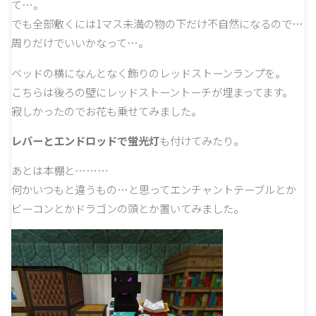
て…。
でも全部敷くには1マス未満の物の下だけ不自然になるので…
周りだけでいいかなって…。
ベッドの横になんとなく飾りのレッドストーンランプを。
こちらは後ろの壁にレッドストーントーチが埋まってます。
寂しかったのでお花も乗せてみました。
レバーとエンドロッドで蛍光灯
も付けてみたり。
あとは本棚と………
何かいつもと違うもの…と思ってエンチャントテーブルとか
ビーコンとかドラゴンの頭とか置いてみました。