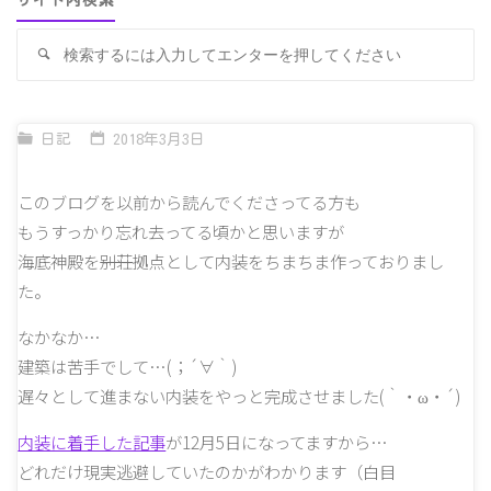
サイト内検索
検
検
索
索
対
象
日記
2018年3月3日
このブログを以前から読んでくださってる方も
もうすっかり忘れ去ってる頃かと思いますが
海底神殿を
別荘
拠点として内装をちまちま作っておりまし
た。
なかなか…
建築は苦手でして…(；´∀｀)
遅々として進まない内装をやっと完成させました(｀・ω・´)
内装に着手した記事
が12月5日になってますから…
どれだけ現実逃避していたのかがわかります（白目