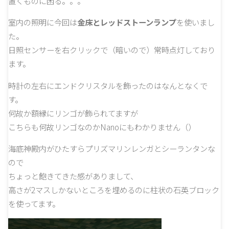
置くものに困る。。。
室内の照明に今回は
金床とレッドストーンランプ
を使いまし
た。
日照センサーを右クリックで（暗いので）常時点灯しており
ます。
時計の左右にエンドクリスタルを飾ったのはなんとなくで
す。
何故か額縁にリンゴが飾られてますが
こちらも何故リンゴなのかNanoにもわかりません（）
海底神殿内がひたすらプリズマリンレンガとシーランタンな
ので
ちょっと飽きてきた感がありまして、
高さが2マスしかないところを埋めるのに柱状の石英ブロック
を使ってます。