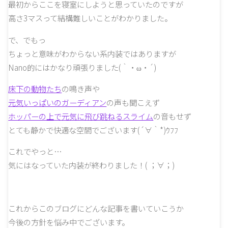
最初からここを寝室にしようと思っていたのですが
高さ3マスって結構難しいことがわかりました。
で、でもっ
ちょっと意味がわからない系内装ではありますが
Nano的にはかなり頑張りました(｀・ω・´)
床下の動物たち
の鳴き声や
元気いっぱいのガーディアン
の声も聞こえず
ホッパーの上で元気に飛び跳ねるスライム
の音もせず
とても静かで快適な空間でございます(´∀｀*)ｳﾌﾌ
これでやっと…
気にはなっていた内装が終わりました！( ；∀；)
これからこのブログにどんな記事を書いていこうか
今後の方針を悩み中でございます。