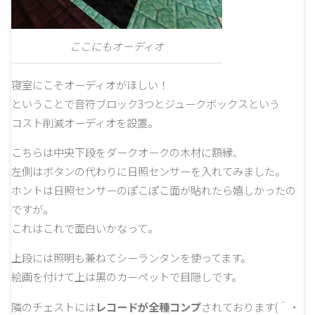
ここにもオーディオ
寝室にこそオーディオがほしい！
ということで音符ブロック3つとジュークボックスという
コスト削減オーディオを設置。
こちらは中央下段をダークオークの木材に額縁、
左側はボタンの代わりに日照センサーを入れてみました。
ホントは日照センサーのぽこぽこ面が貼れたら嬉しかったの
ですが。
これはこれで面白いかなって。
上段には照明も兼ねてシーランタンを使ってます。
絵画を付けて上は黒のカーペットで目隠しです。
隣のチェストには
レコードが全種コンプ
されております(｀・