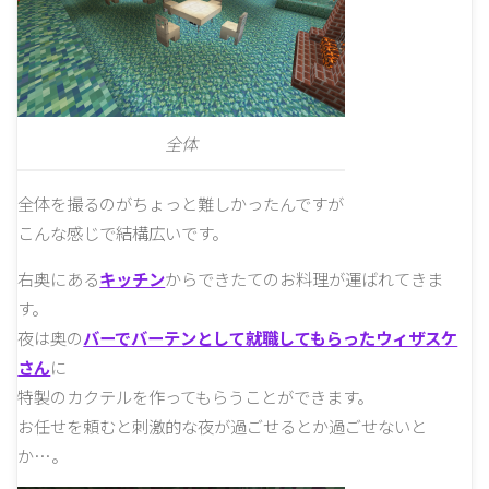
全体
全体を撮るのがちょっと難しかったんですが
こんな感じで結構広いです。
右奥にある
キッチン
からできたてのお料理が運ばれてきま
す。
夜は奥の
バーでバーテンとして就職してもらったウィザスケ
さん
に
特製のカクテルを作ってもらうことができます。
お任せを頼むと刺激的な夜が過ごせるとか過ごせないと
か…。