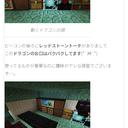
動くドラゴンの頭
ビーコンの後ろに
レッドストーントーチ
がありまして
この
ドラゴンのお口はパクパクしてます
(*´艸`*)
使ってるものが豪華なのに趣味がアレな寝室でございま
す…。