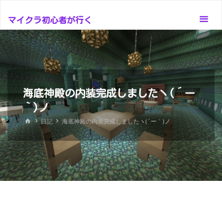
コ
ン
マイクラ初心者が行く
テ
ン
ツ
へ
ス
海底神殿の内装完成しましたヽ(´ー
キ
｀)ノ
ッ
ホ
日記
海底神殿の内装完成しましたヽ(´ー｀)ノ
プ
ー
ム