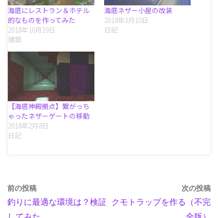
海底にレストラン＆ホテル
海底ネザー小屋の改装
的なものを作ってみた
2018年3月10日
2018年10月19日
日記
建築
【海底神殿拠点】繋がっち
ゃったネザーゲートの移動
2018年2月8日
日記
前の投稿
次の投稿
釣りに最適な環境は？検証
クモトラップを作る（不完
してみた
全版）