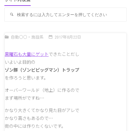
サイト内検索
検
検
索
索
対
象
自動○○・施設系
2017年8月22日
黒曜石も大量にゲット
できたことだし
いよいよ目的の
ゾン豚（ゾンビピッグマン）トラップ
を作ろうと思います。
オーバーワールド（地上）に作るので
まず場所がですね…
かなり大きくてかなり見た目がアレで
かなり高さもあるので…
街の中には作りたくないです。