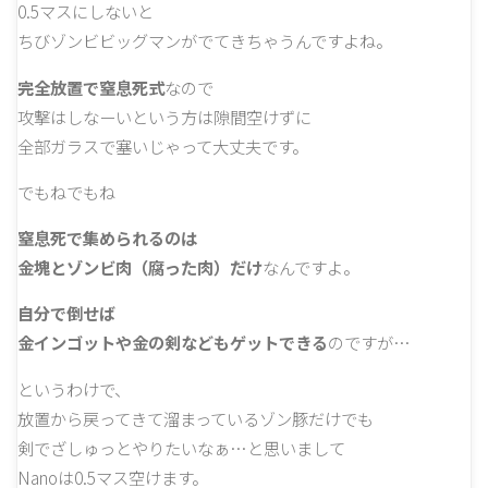
0.5マスにしないと
ちびゾンビビッグマンがでてきちゃうんですよね。
完全放置で窒息死式
なので
攻撃はしなーいという方は隙間空けずに
全部ガラスで塞いじゃって大丈夫です。
でもねでもね
窒息死で集められるのは
金塊とゾンビ肉（腐った肉）だけ
なんですよ。
自分で倒せば
金インゴットや金の剣などもゲットできる
のですが…
というわけで、
放置から戻ってきて溜まっているゾン豚だけでも
剣でざしゅっとやりたいなぁ…と思いまして
Nanoは0.5マス空けます。