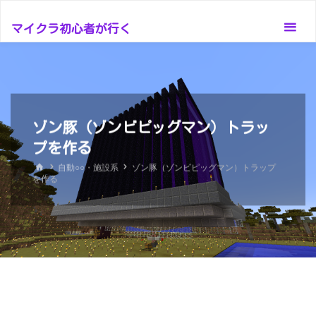
コ
ン
マイクラ初心者が行く
テ
ン
ツ
へ
ス
ゾン豚（ゾンビピッグマン）トラッ
キ
プを作る
ッ
ホ
自動○○・施設系
ゾン豚（ゾンビピッグマン）トラップ
ー
プ
を作る
ム