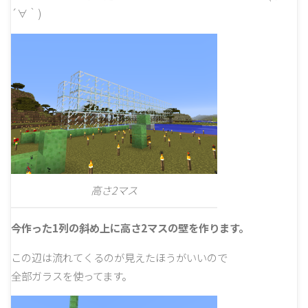
´∀｀)
高さ2マス
今作った1列の斜め上に高さ2マスの壁を作ります。
この辺は流れてくるのが見えたほうがいいので
全部ガラスを使ってます。