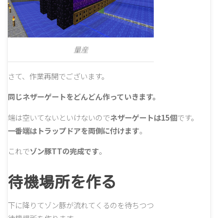
量産
さて、作業再開でございます。
同じネザーゲートをどんどん作っていきます。
端は空いてないといけないので
ネザーゲートは15個
です。
一番端はトラップドアを両側に付けます
。
これで
ゾン豚TTの完成です
。
待機場所を作る
下に降りてゾン豚が流れてくるのを待ちつつ