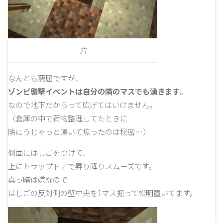
穴
なんとも窮屈ですが、
ゾンビ襲撃イベントは自分の隣のマスでも湧きます
。
なので地下だからって広げてはいけません。
（倉庫の中で荷物整理してたときに
隣にうじゃっと湧いて焦ったのは秘密…）
側面にはしごをつけて、
上にトラップドアで昇り降りスムーズです。
真っ暗は嫌なので
はしごの反対側の壁中央を1マス掘って松明置いてます。