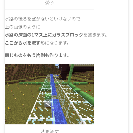
後ろ
水路の後ろを塞がないといけないので
上の画像のように
水路の床面の1マス上にガラスブロック
を置きます。
ここから水を流す
形になります。
同じものをもう片側も作ります
。
水を流す