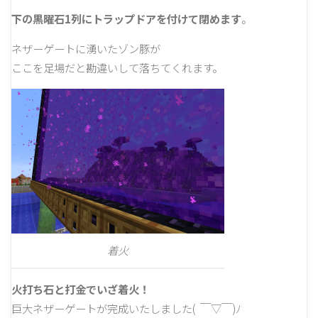
下の黒曜石1列にトラップドアを付けて閉めます
。
ネザーゲートに湧いたゾン豚が
ここを足場だと勘違いして落ちてくれます。
着火
火打ち石と打金でいざ着火！
巨大ネザーゲートが完成いたしました( ￣▽￣)ﾉ