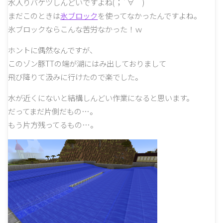
水入りバケツしんどいですよね(；´∀｀)
まだこのときは
氷ブロック
を使ってなかったんですよね。
氷ブロックならこんな苦労なかった！ｗ
ホントに偶然なんですが、
このゾン豚TTの端が湖にはみ出しておりまして
飛び降りて汲みに行けたので楽でした。
水が近くにないと結構しんどい作業になると思います。
だってまだ片側だもの…。
もう片方残ってるもの…。