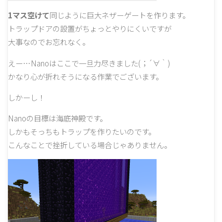
1マス空けて
同じように巨大ネザーゲートを作ります。
トラップドアの設置がちょっとやりにくいですが
大事なのでお忘れなく。
えー…Nanoはここで一旦力尽きました(；´∀｀)
かなり心が折れそうになる作業でございます。
しかーし！
Nanoの目標は海底神殿です。
しかもそっちもトラップを作りたいのです。
こんなことで挫折している場合じゃありません。