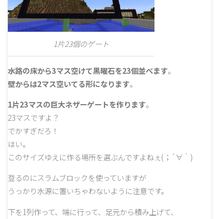
1片23個のゲート
水路の床から3マス空けて黒曜石を23個並べます
。
壁からは2マス空いてる形になります
。
1片23マスの巨大ネザーゲートを作ります
。
23マスですよ？
でかすぎだろ！
はい。
このサイズゆえに作る場所を選ぶんですよねぇ(；´∀｀)
登るのにスラムブロックを使っていますが
うっかり水源に置いちゃわないように注意です。
下を1列作って、端に行って、足元から積み上げて、