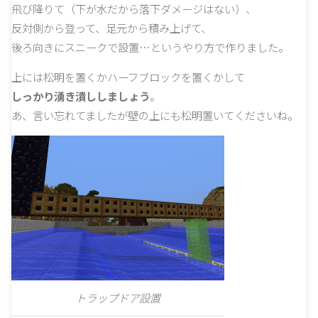
飛び降りて（下が水だから落下ダメージはない）、
反対側から登って、足元から積み上げて、
後ろ向きにスニークで設置…というやり方で作りました。
上には松明を置くかハーフブロックを置くかして
しっかり湧き潰ししましょう
。
あ、言い忘れてましたが壁の上にも松明置いてくださいね。
トラップドア設置