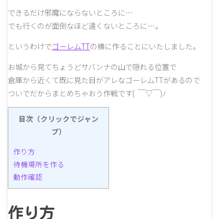
できるだけ邪魔にならないところに…
でも行くのが面倒なほど遠くないところに…。
というわけで
ゴーレムTT
の横に作ることにいたしました。
お城から見てちょうどサバンナの山で隠れる位置で
倉庫から近くて既に見た目がアレなゴーレムTTがあるので
ついでだからまとめちゃおう作戦です( ￣▽￣)ﾉ
目次（クリックでジャン
プ）
作り方
待機場所を作る
動作確認
作り方