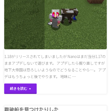
1.18がリリースされてしまいましたが Nanoはまだ当分1.17の
ままアプデしないで遊びます。 アプデしたら掘り直しですが
地下大帝国は恐ろしいようなのでどうなることやら…。 アプ
デはもうちょっと後でやります。 地味に …
"偵
続きを読む
察
隊
難破船を見つけたりした