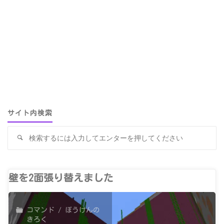
サイト内検索
検
検
索
索
対
象
壁を2面張り替えました
コマンド
/
ぼうけんの
きろく