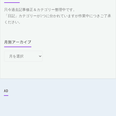
只今過去記事修正＆カテゴリー整理中です。
「日記」カテゴリーが2つに分かれていますが作業中につきご了承
ください。
月別アーカイブ
月
別
ア
ー
カ
イ
ブ
AD