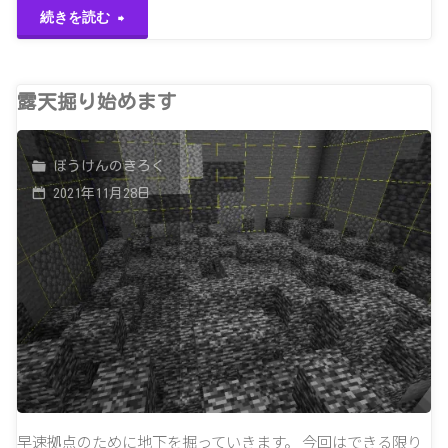
"難
続きを読む
破
船
露天掘り始めます
を
ぼうけんのきろく
見
2021年11月28日
つ
け
た
り
し
た"
早速拠点のために地下を掘っていきます。 今回はできる限り