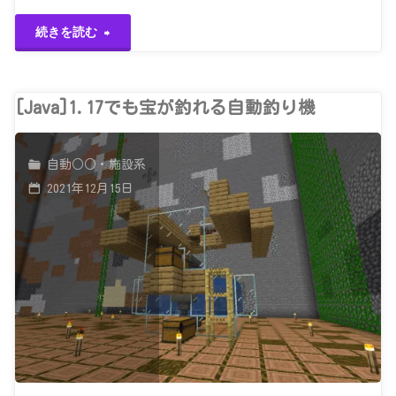
"釣
続きを読む
り
竿
[Java]1.17でも宝が釣れる自動釣り機
を
自動○○・施設系
釣
2021年12月15日
る？
作
る？"