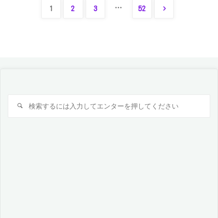
を
…
1
2
3
52
投
探
し
稿
に"
ナ
検
検
ビ
索
索
対
ゲ
象:
ー
シ