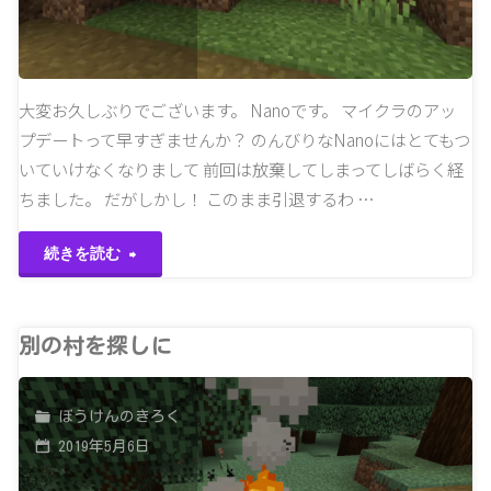
大変お久しぶりでございます。 Nanoです。 マイクラのアッ
プデートって早すぎませんか？ のんびりなNanoにはとてもつ
いていけなくなりまして 前回は放棄してしまってしばらく経
ちました。 だがしかし！ このまま引退するわ …
"ゆ
続きを読む
っ
く
別の村を探しに
り
ぼうけんのきろく
マ
2019年5月6日
イ