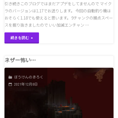
引き続きこのブログではまだアプデをしてませんので マイク
ラのバージョンは1.17でお送りします。 今回の自動釣り機は
おそらく1.18でも使えると思います。 9チャンクの拠点スペー
スを掘り抜きましたので いい加減エンチャン …
"
続きを読む
[Java]1.17
で
ネザー怖い…
も
ぼうけんのきろく
宝
2021年12月8日
が
釣
れ