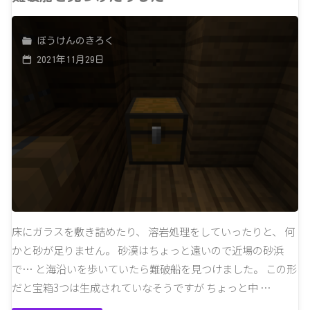
に
ぼうけんのきろく
見
2021年11月29日
つ
か
っ
て
し
ま
床にガラスを敷き詰めたり、 溶岩処理をしていったりと、 何
かと砂が足りません。 砂漠はちょっと遠いので近場の砂浜
っ
で… と海沿いを歩いていたら難破船を見つけました。 この形
た！"
だと宝箱3つは生成されていなそうですが ちょっと中 …