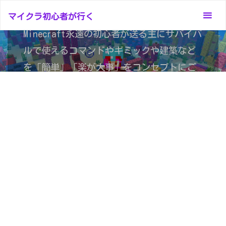
コ
マイクラ初心者が行く
マイクラ初心者が行く
ン
テ
Minecraft永遠の初心者が送る主にサバイバ
ン
ルで使えるコマンドやギミックや建築など
ツ
を「簡単」「楽が大事」をコンセプトにご
へ
紹介
ス
キ
ッ
プ