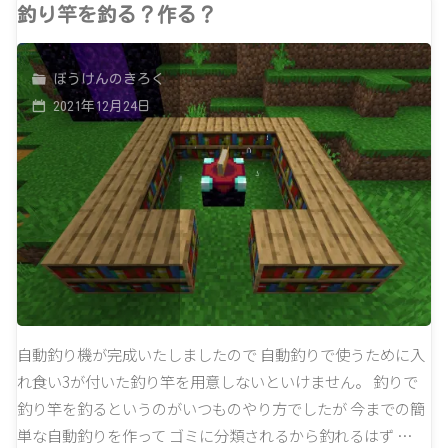
2
釣り竿を釣る？作る？
面
ぼうけんのきろく
張
2021年12月24日
り
替
え
ま
し
た"
自動釣り機が完成いたしましたので 自動釣りで使うために入
れ食い3が付いた釣り竿を用意しないといけません。 釣りで
釣り竿を釣るというのがいつものやり方でしたが 今までの簡
単な自動釣りを作って ゴミに分類されるから釣れるはず …