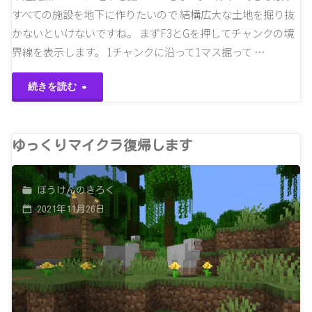
すべての施設を地下に作りたいので 結構広大な土地を掘り抜
かないといけないですね。 まずF3とGを押してチャンクの境
界線を表示します。 1チャンクに沿って1マス掘って …
"露
続きを読む
天
掘
ゆっくりマイクラ復帰します
り
ぼうけんのきろく
始
2021年11月26日
め
ま
す"