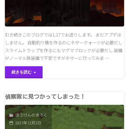
る
自
動
引き続きこのブログでは1.17でお送りします。 まだアプデは
しません。 自動釣り機を作るのにネザークォーツが必要だし
釣
スライムトラップを作るにもマグマブロックが必要だし 装備
り
がノーマル鉄装備で不安ですがネザーに行ってみま …
機"
"ネ
続きを読む
ザ
ー
偵察隊に見つかってしまった！
怖
ぼうけんのきろく
い…"
2021年12月2日