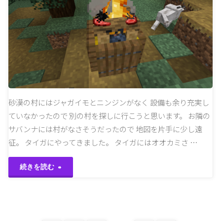
ク
ラ
復
帰
し
砂漠の村にはジャガイモとニンジンがなく 設備も余り充実し
ていなかったので 別の村を探しに行こうと思います。 お隣の
ま
サバンナには村がなさそうだったので 地図を片手に少し遠
す"
征。 タイガにやってきました。 タイガにはオオカミさ …
"別
続きを読む
の
村