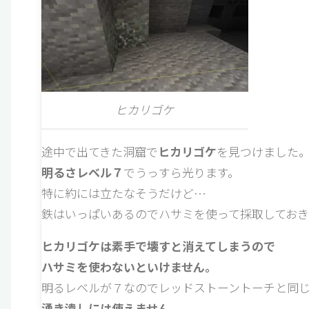
ヒカリゴケ
途中で出てきた洞窟で
ヒカリゴケ
を見つけました
明るさレベル７
でうっすら光ります。
特に約には立たなそうだけど…
鉄はいっぱいあるのでハサミを使って採取しておき
ヒカリゴケは素手で壊すと消えてしまうので
ハサミを使わないといけません。
明るレベルが７なのでレッドストーントーチと同じ
湧き潰しには使えません。