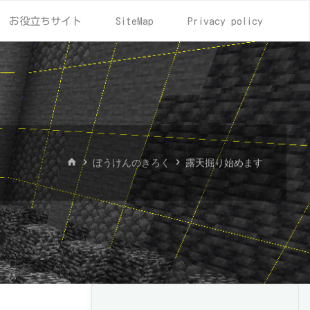
お役立ちサイト
SiteMap
Privacy policy
ホ
ぼうけんのきろく
露天掘り始めます
ー
ム