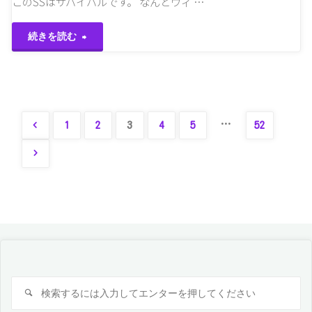
このSSはサバイバルです。 なんとウィ …
"1.14
続きを読む
ス
ナ
ッ
…
1
2
3
4
5
52
投
プ
シ
稿
ョ
ナ
ッ
ビ
ト
検
検
18w50a
索
ゲ
索