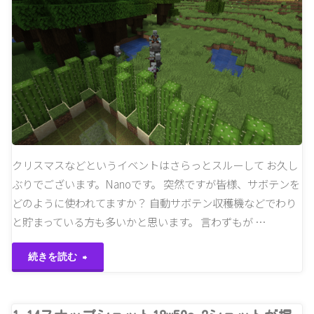
シ
ョ
ッ
ト
18w50a
お
クリスマスなどというイベントはさらっとスルーして お久し
ぶりでございます。Nanoです。 突然ですが皆様、サボテンを
正
どのように使われてますか？ 自動サボテン収穫機などでわり
月
と貯まっている方も多いかと思います。 言わずもが …
な
"サ
続きを読む
の
ボ
で