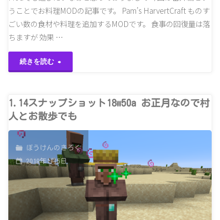
うことでお料理MODの記事です。 Pam’s HarvertCraft ものす
ャ
ごい数の食材や料理を追加するMODです。 食事の回復量は落
ン
ちますが 効果 …
プ
"番
続きを読む
フ
外
ァ
編
1.14スナップショット18w50a お正月なので村
人とお散歩でも
イ
Pam’s
ア
HarvestCraft
ぼうけんのきろく
が
2019年1月5日
や
優
っ
秀
て