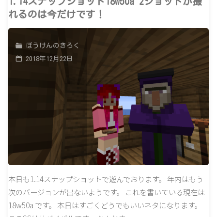
テ
1.14スナップショット18w50a 2ショットが撮
れるのは今だけです！
村
ン
人
要
ぼうけんのきろく
と
2018年12月22日
塞
お
が
散
強
歩
す
で
ぎ
も"
た"
本日も1.14スナップショットで遊んでおります。 年内はもう
次のバージョンが出ないようです。 これを書いている現在は
18w50a です。 本日はすごくどうでもいいネタになります。