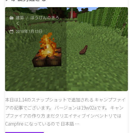
ッ
ァ
プ
イ
建築
/
ぼうけんのきろ
く
シ
ア
2019年1月13日
ョ
や
ッ
コ
ト
ン
19w03b
ポ
も
ス
本日は1.14のスナップショットで追加される キャンプファイ
う
タ
アの記事でございます。 バージョンは19w02aです。 キャン
植
プファイアの作り方 まだクリエイティブインベントリでは
ー
Campfire になっているので 日本語 …
物
な