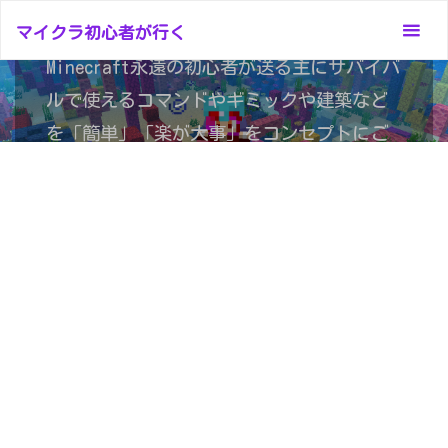
コ
マイクラ初心者が行く
マイクラ初心者が行く
ン
テ
Minecraft永遠の初心者が送る主にサバイバ
ン
ルで使えるコマンドやギミックや建築など
ツ
を「簡単」「楽が大事」をコンセプトにご
へ
紹介
ス
キ
ッ
プ