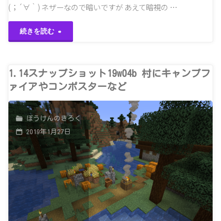
ツ
(；´∀｀) ネザーなので暗いですが あえて暗視の …
ネ
"ネ
続きを読む
が
ザ
追
ー
1.14スナップショット19w04b 村にキャンプフ
ァイアやコンポスターなど
加！"
に
入
ぼうけんのきろく
2019年1月27日
れ
な
い
館
建