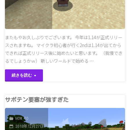
過
み
ぎ
る"
る"
またもやお久しぶりでございます。 今年は1.14が正式リリー
スされますね。 マイクラ初心者が行く2ndは1.14が出てから
できれば正式リリース後に始めたいと思います。 （我慢でき
るでしょうかｗ） 新しいワールドで始める …
"1.14
続きを読む
ス
ナ
サボテン要塞が強すぎた
ッ
HOW TO
プ
2018年12月27日