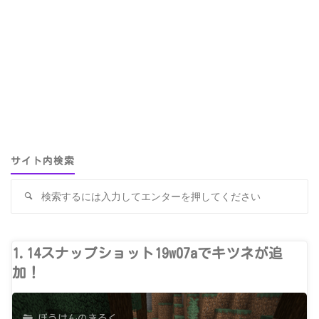
サイト内検索
検
検
索
索
対
象
1.14スナップショット19w07aでキツネが追
加！
ぼうけんのきろく