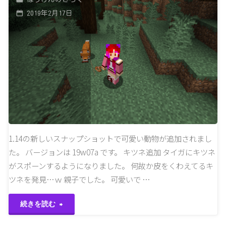
2019年2月17日
1.14の新しいスナップショットで可愛い動物が追加されまし
た。 バージョンは 19w07a です。 キツネ追加 タイガにキツネ
がスポーンするようになりました。 何故か皮をくわえてるキ
ツネを発見…ｗ 親子でした。 可愛いで …
"1.14
続きを読む
ス