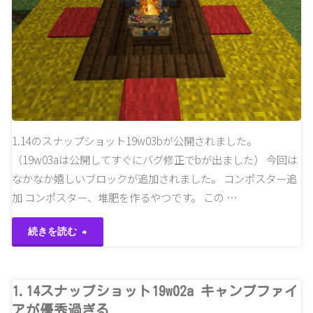
ョ
ッ
ト
19w04b
村
1.14のスナップショット19w03bが公開されました。
に
（19w03aは公開してすぐにバグ修正でbが出ました） 今回は
キ
なかなか嬉しいブロックが追加されました。 コンポスター追
加 コンポスター、堆肥を作るやつです。 この …
ャ
"1.14
続きを読む
ン
ス
プ
ナ
1.14スナップショット19w02a キャンプファイ
フ
アが優秀過ぎる