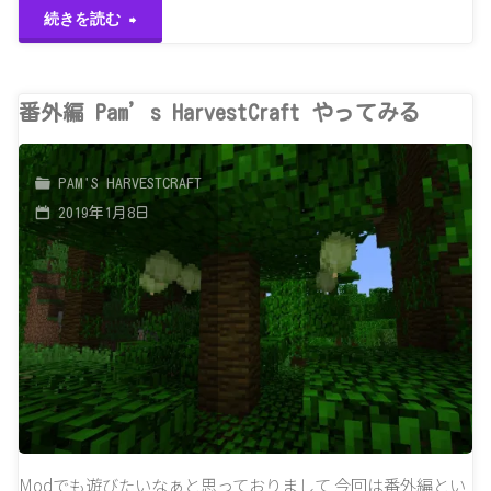
"1.14
続きを読む
無
ど"
ス
駄
ナ
番外編 Pam’s HarvestCraft やってみる
に
ッ
し
PAM'S HARVESTCRAFT
プ
な
2019年1月8日
シ
い！"
ョ
ッ
ト
19w02a
キ
Modでも遊びたいなぁと思っておりまして 今回は番外編とい