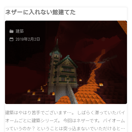
ナ
ネザーに入れない館建てた
ッ
建築
プ
2019年2月2日
シ
ョ
ッ
ト
19w07a
で
建築はやはり苦手でございます…。 しばらく滞っていたバイ
オームごとに建築シリーズ。 今回はネザーです。 バイオーム
キ
っていうのか？ ということは突っ込まないでいただけると…