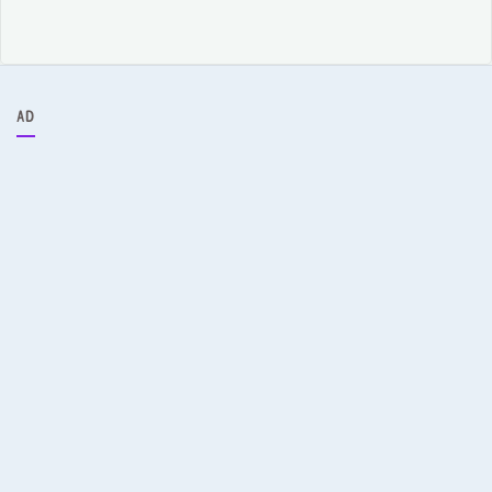
ア
ー
カ
イ
ブ
AD