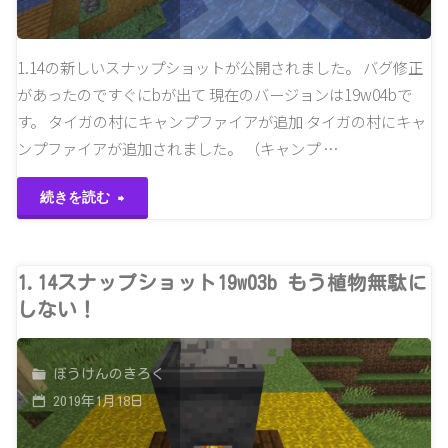
て
1.14の新しいスナップショットが公開されました。 バグ修正
た"
があったのですぐにbが出て 現在のバージョンは19w04bで
す。 タイガの村にキャンプファイアが追加 タイガの村にキャ
ンプファイアが追加されました。 （キャンプ …
"1.14
続きを読む
ス
ナ
1.14スナップショット19w03b もう植物無駄に
しない！
ッ
プ
ぼうけんのきろく
2019年1月18日
シ