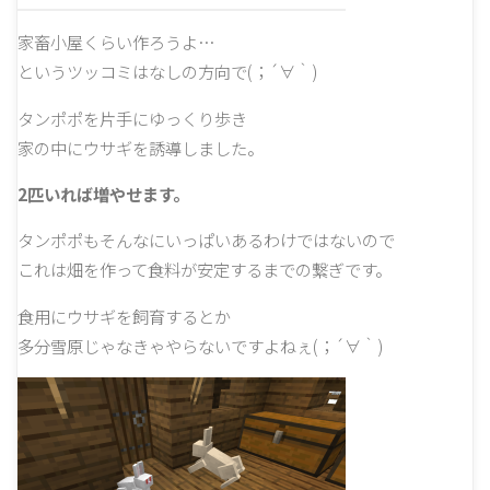
家畜小屋くらい作ろうよ…
というツッコミはなしの方向で(；´∀｀)
タンポポを片手にゆっくり歩き
家の中にウサギを誘導しました。
2匹いれば増やせます。
タンポポもそんなにいっぱいあるわけではないので
これは畑を作って食料が安定するまでの繋ぎです。
食用にウサギを飼育するとか
多分雪原じゃなきゃやらないですよねぇ(；´∀｀)