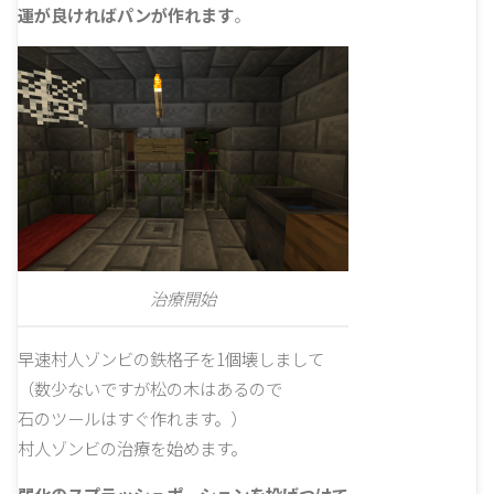
運が良ければパンが作れます
。
治療開始
早速村人ゾンビの鉄格子を1個壊しまして
（数少ないですが松の木はあるので
石のツールはすぐ作れます。）
村人ゾンビの治療を始めます。