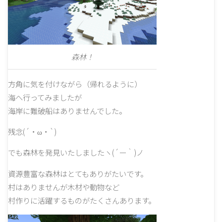
森林！
方角に気を付けながら（帰れるように）
海へ行ってみましたが
海岸に難破船はありませんでした。
残念(´・ω・`)
でも森林を発見いたしましたヽ(´ー｀)ノ
資源豊富な森林はとてもありがたいです。
村はありませんが木材や動物など
村作りに活躍するものがたくさんあります。