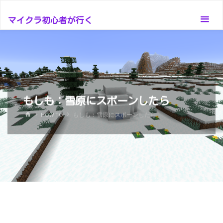
コ
ン
マイクラ初心者が行く
テ
ン
ツ
へ
ス
もしも：雪原にスポーンしたら
キ
ッ
ホ
HOW TO
もしも：雪原にスポーンしたら
ー
プ
ム