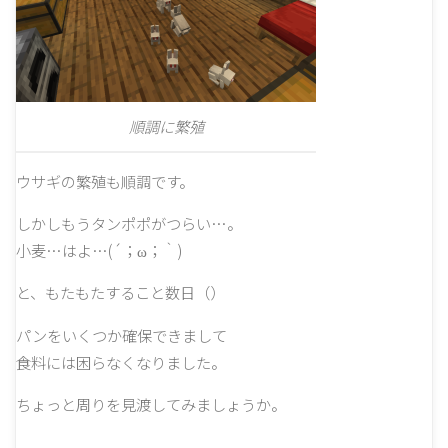
順調に繁殖
ウサギの繁殖も順調です。
しかしもうタンポポがつらい…。
小麦…はよ…(´；ω；｀)
と、もたもたすること数日（）
パンをいくつか確保できまして
食料には困らなくなりました。
ちょっと周りを見渡してみましょうか。