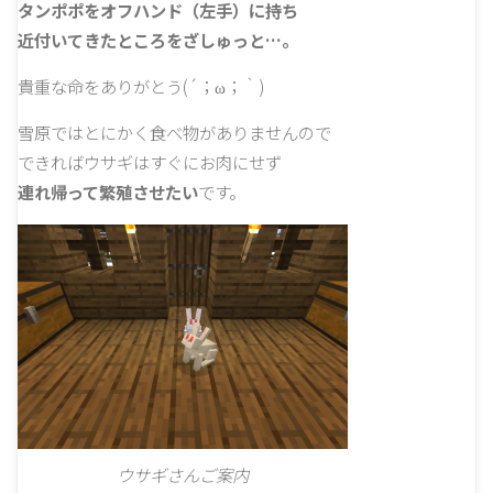
タンポポをオフハンド（左手）に持ち
近付いてきたところをざしゅっと…。
貴重な命をありがとう(´；ω；｀)
雪原ではとにかく食べ物がありませんので
できればウサギはすぐにお肉にせず
連れ帰って繁殖させたい
です。
ウサギさんご案内