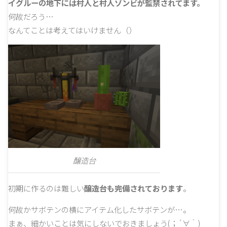
イグルーの地下には村人と村人ゾンビが監禁されてます。
何故だろう…
なんてことは考えてはいけません（）
醸造台
初期に作るのは難しい
醸造台も完備されております
。
何故かサボテンの横にアイテム化したサボテンが…。
まぁ、細かいことは気にしないでおきましょう(；´∀｀)