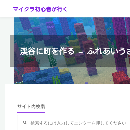
コ
マイクラ初心者が行く
ン
テ
ン
ツ
へ
渓谷に町を作る – ふれあいう
ス
キ
ッ
プ
サイト内検索
検
索