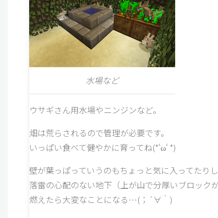
水場など
ウサギさん用水場やニンジンなど。
畑は荒らされるので管理が必要です。
いっぱい食べて健やかに育ってね(*‘ω‘ *)
壁が葉っぱっていうのもちょっと気に入ってたりし
落雷の心配のない地下（上が山で分厚いブロック
燃えたら大変なことになる…(；´∀｀)