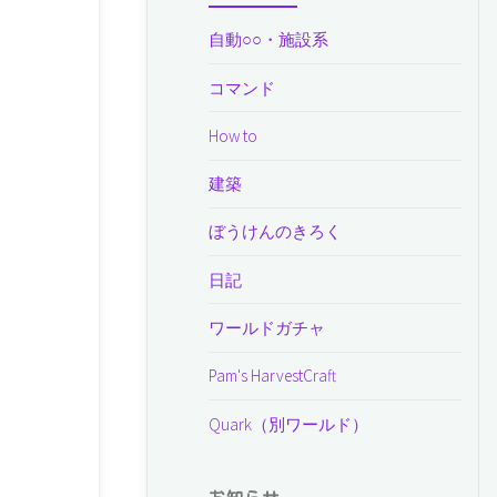
自動○○・施設系
コマンド
How to
建築
ぼうけんのきろく
日記
ワールドガチャ
Pam's HarvestCraft
Quark（別ワールド）