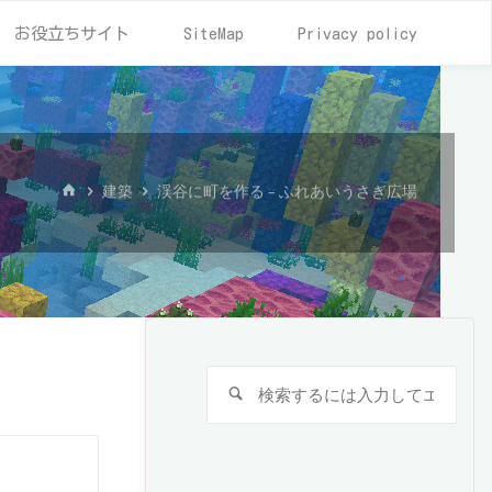
お役立ちサイト
SiteMap
Privacy policy
ホ
建築
渓谷に町を作る – ふれあいうさぎ広場
ー
ム
検
検
索
索
対
検
象:
索