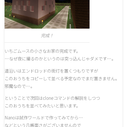
完成！
いちごムースの小さなお家の完成です。
…なぜ夜に撮るのかというのは突っ込んじゃダメです…。
道沿いはエンドロッドの街灯を置くつもりですが
このおうちをコピーして並べる予定なのでまだ置きません。
邪魔なので…。
ということで次回はcloneコマンドの解説をしつつ
このおうちを並べてみたいと思います。
Nanoは試作ワールドで作ってみてから…
などという几帳面さがございませんので