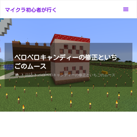
コ
マイクラ初心者が行く
ン
テ
ン
ツ
へ
ス
ペロペロキャンディーの修正といち
キ
ごのムース
ッ
ホ
日記
ペロペロキャンディーの修正といちごのムース
プ
ー
ム