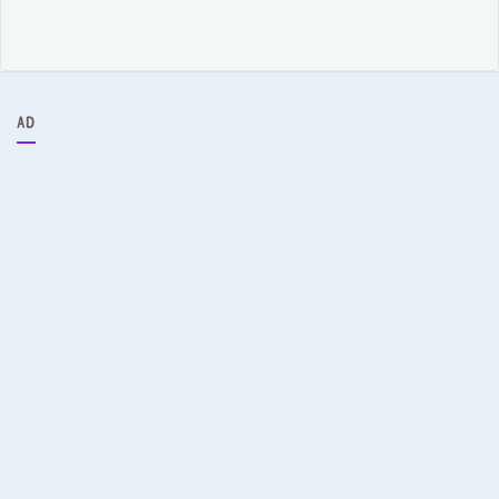
ア
ー
カ
イ
ブ
AD