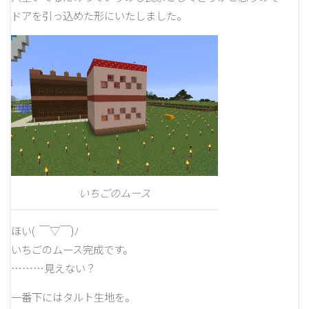
ドアを引っ込めた形にいたしました。
いちごのムース
ほい( ￣▽￣)ﾉ
いちごのムース完成です。
………見えない？
一番下にはタルト生地を。