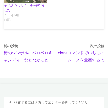
全色入りウサギ小屋作りま
した
2017年6月11日
日記
前の投稿
次の投稿
街のシンボルにペロペロキ
cloneコマンドでいちごの
ャンディーなどなかった
ムースを量産するよ
検
検
索
索