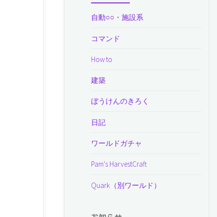
自動○○・施設系
コマンド
How to
建築
ぼうけんのきろく
日記
ワールドガチャ
Pam's HarvestCraft
Quark（別ワールド）