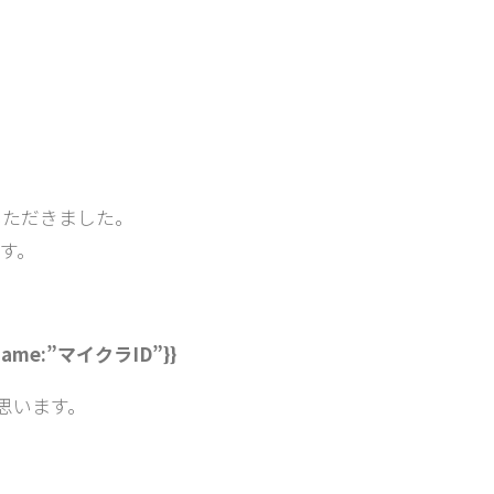
いただきました。
す。
:{Name:”マイクラID”}}
と思います。
。