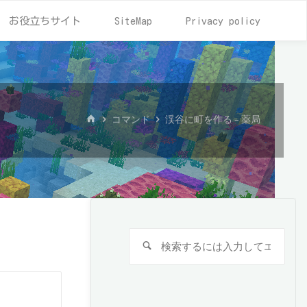
お役立ちサイト
SiteMap
Privacy policy
ホ
コマンド
渓谷に町を作る – 薬局
ー
ム
検
検
索
索
対
検
象:
索