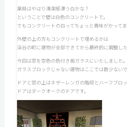
薬局はやはり清潔感漂う白かな？
ということで壁は白色のコンクリートで。
でもコンクリートの白ってちょっと青味がかってま
外壁の上の方もコンクリートで埋めるかは
渓谷の町に建物が全部できてから最終的に調整し
今回は窓を空色の色付き板ガラスにいたしました
ガラスブロックじゃない建物はここでは数少ないで
ドアと窓の上はネザーレンガの階段とハーフブロ
ドアはダークオークのドアです。