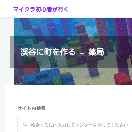
コ
マイクラ初心者が行く
ン
テ
ン
ツ
へ
渓谷に町を作る – 薬局
ス
キ
ッ
プ
サイト内検索
検
索