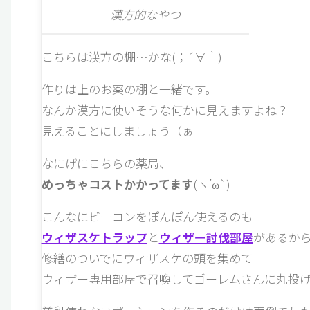
漢方的なやつ
こちらは漢方の棚…かな(；´∀｀)
作りは上のお薬の棚と一緒です。
なんか漢方に使いそうな何かに見えますよね？
見えることにしましょう（ぁ
なにげにこちらの薬局、
めっちゃコストかかってます
(ヽ’ω`)
こんなにビーコンをぽんぽん使えるのも
ウィザスケトラップ
と
ウィザー討伐部屋
があるか
修繕のついでにウィザスケの頭を集めて
ウィザー専用部屋で召喚してゴーレムさんに丸投