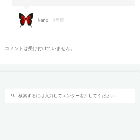
Nano
8年前
コメントは受け付けていません。
検
検
索
索
対
象: