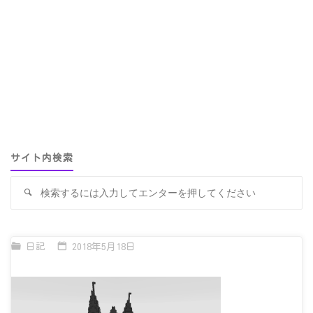
サイト内検索
検
検
索
索
対
象
日記
2018年5月18日