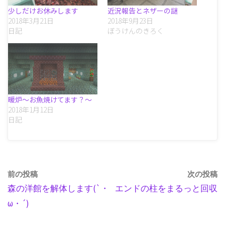
少しだけお休みします
近況報告とネザーの謎
2018年3月21日
2018年9月23日
日記
ぼうけんのきろく
暖炉～お魚焼けてます？～
2018年1月12日
日記
前の投稿
次の投稿
森の洋館を解体します(`・
エンドの柱をまるっと回収
ω・´)