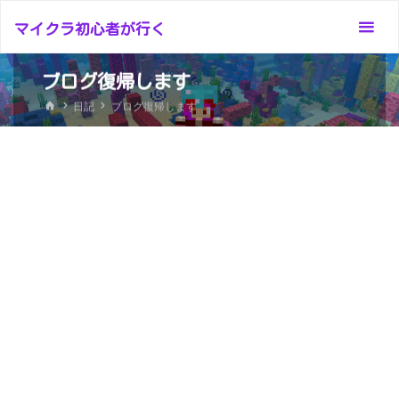
コ
マイクラ初心者が行く
ン
テ
ブログ復帰します
ン
ホ
ツ
日記
ブログ復帰します
ー
へ
ム
ス
キ
ッ
プ