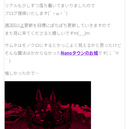
リアルも少しずつ落ち着いてまいりましたので
ブログ復帰いたします(`・ω・´)
週2回以上更新を目標にぽちぽち更新していきますので
また見に来てくださると嬉しいですm(_ _)m
サムネはモノクロにするとかっこよく見えるかと思ったけど
そんな魔法はかからなかった
Nanoタウンのお城
です(；´∀
｀)
悔しかったので…