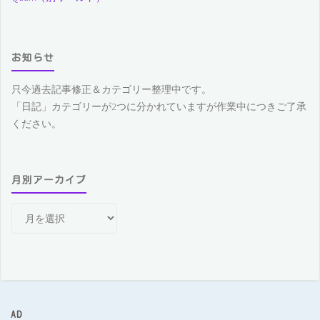
お知らせ
只今過去記事修正＆カテゴリー整理中です。
「日記」カテゴリーが2つに分かれていますが作業中につきご了承
ください。
月別アーカイブ
月
別
ア
ー
カ
イ
ブ
AD