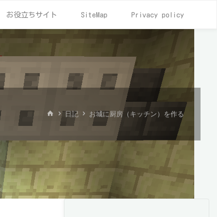
お役立ちサイト
SiteMap
Privacy policy
ホ
日記
お城に厨房（キッチン）を作る
ー
ム