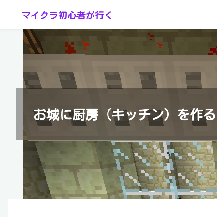
コ
マイクラ初心者が行く
ン
テ
ン
ツ
へ
ス
キ
お城に厨房（キッチン）を作る
ッ
プ