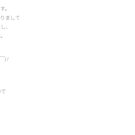
す。
りまして
出し、
す。
)ﾉ
ので