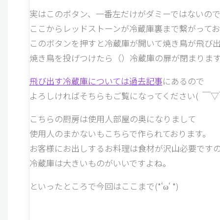
実はこのボタン、一番左だけがダミーではないので
ここからレッドストーンが冷蔵庫裏まで繋がってお
このボタンを押すと冷蔵庫が開いて焼き鳥が飛び
焼き鳥を投げつけたら（）冷蔵庫の扉が閉まりま
飛び出す冷蔵庫については過去記事
にあるので
よろしければそちらもご覧になってください( ￣▽￣
こちらの厨房は使用人部屋の奥になりまして
使用人のまかないもこちらで作られております。
お客様にお出しするお料理は食材が沢山必要です
冷蔵庫は大きいものがいいですよね。
といったところで今回はここまで(*‘ω‘ *)