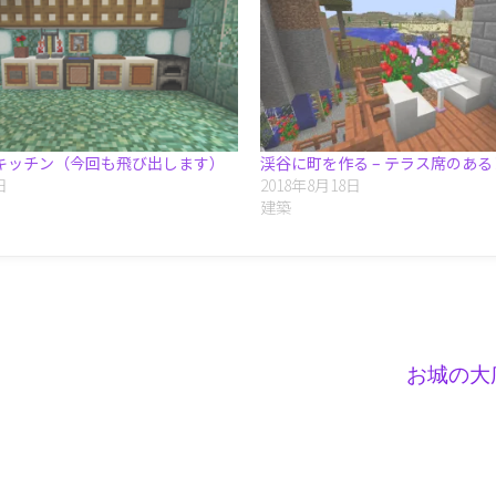
キッチン（今回も飛び出します）
渓谷に町を作る – テラス席のあ
日
2018年8月18日
建築
お城の大