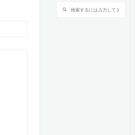
検
検
索
索
対
検
象:
索
対
象: