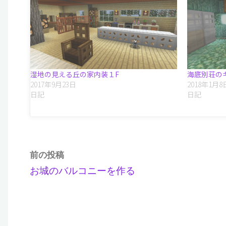
湿地の見える丘の家内装１F
海底別荘の
2017年9月23日
2018年1月8
日記
日記
前の投稿
お城のバルコニーを作る