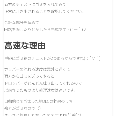
両方のチェストにゴミを入れてみて
正常に吐き出されることを確認してください。
余計な部分を埋めて
回路を隠したりとかしたら完成ですヽ(´ー｀)ノ
高速な理由
単純にゴミ箱のチェストが2つあるからですね(；´∀｀)
ホッパーの流れる速度は意外と遅くて
両方からゴミを送ってやると
ドロッパーがどんどん吐き出してくれるので
以前作ったものより処理速度は速いです。
自動釣りで貯まった約3LCの釣果のうち
殆どがゴミなので（）
さっさと処理したかったのですよね(*´艸`*)