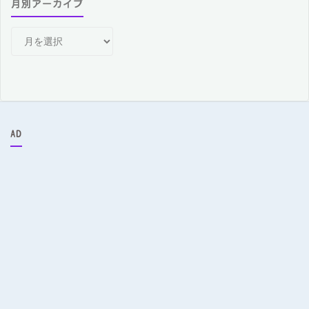
月別アーカイブ
月
別
ア
ー
カ
イ
ブ
AD