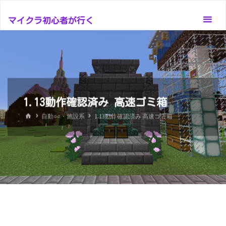
コ
ン
マイクラ初心者が行く
テ
ン
ツ
へ
ス
1.13動作確認済み 高速ゴミ箱
キ
ッ
ホ
自動○○・施設系
1.13動作確認済み 高速ゴミ箱
ー
プ
ム