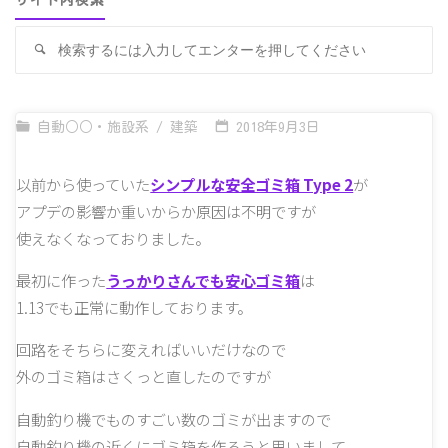
サイト内検索
検
検
索
索
対
象
自動○○・施設系
/
建築
2018年9月3日
以前から使っていた
シンプルな安全ゴミ箱 Type 2
が
アプデの影響か重いからか原因は不明ですが
使えなくなっておりました。
最初に作った
うっかりさんでも安心ゴミ箱
は
1.13でも正常に動作しております。
回路をそちらに変えればいいだけなので
外のゴミ箱はさくっと直したのですが
自動釣り機でものすごい数のゴミが出ますので
自動釣り機の近くにゴミ箱を作ろうと思いまして