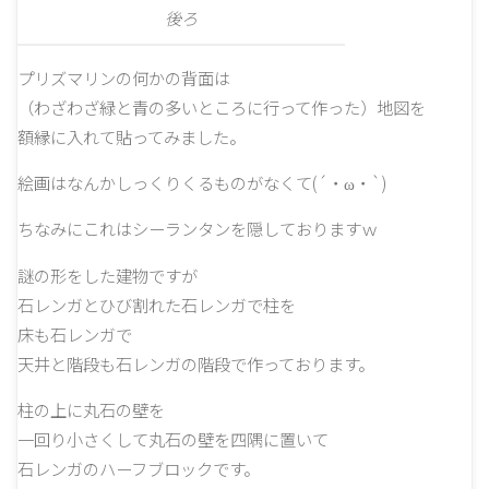
後ろ
プリズマリンの何かの背面は
（わざわざ緑と青の多いところに行って作った）地図を
額縁に入れて貼ってみました。
絵画はなんかしっくりくるものがなくて(´・ω・`)
ちなみにこれはシーランタンを隠しておりますｗ
謎の形をした建物ですが
石レンガとひび割れた石レンガで柱を
床も石レンガで
天井と階段も石レンガの階段で作っております。
柱の上に丸石の壁を
一回り小さくして丸石の壁を四隅に置いて
石レンガのハーフブロックです。