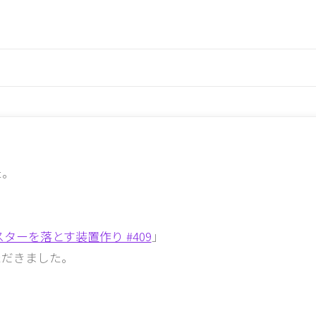
た。
ーを落とす装置作り #409
」
ただきました。