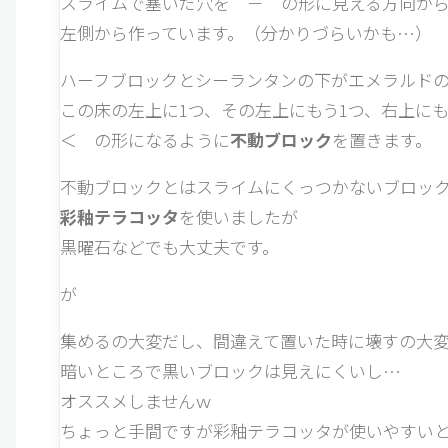
スライムで塞いだ穴を － の形に見える方向か
左側から作っています。（分かりづらいかも…）
ハーフブロックとシーランタンの下がエメラルドの
この床の左上に1つ、その左上にもう1つ、右上にも
＜ の形になるように
不動ブロック
を置きます。
不動ブロックとはスライムにくっつかないブロッ
彩釉テラコッタ
を使いましたが
黒曜石などでも大丈夫です。
が
集めるの大変だし、間違えて置いた時に壊すの大
暗いところで黒いブロックは見えにくいし…
オススメしませんｗ
ちょっと手間ですが彩釉テラコッタが使いやすい