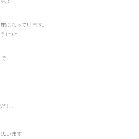
ら見て
床になっています。
う1つと
クで
変だし、
と思います。