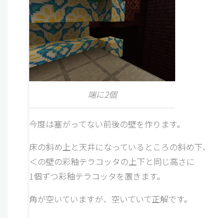
端に2個
今度は塞がってない前後の壁を作ります。
床の斜め上と天井になっているところの斜め下、
＜の壁の彩釉テラコッタの上下と同じ高さに
1個ずつ彩釉テラコッタを置きます。
角が空いていますが、空いていて正解です。