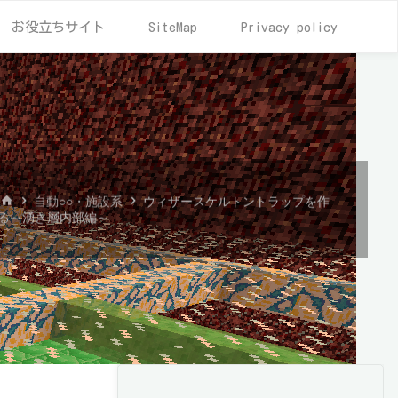
お役立ちサイト
SiteMap
Privacy policy
ホ
自動○○・施設系
ウィザースケルトントラップを作
ー
る～湧き層内部編～
ム