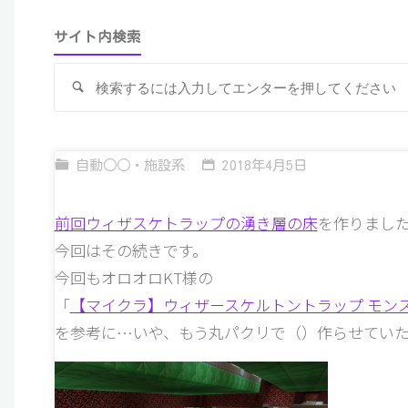
サイト内検索
検
索
自動○○・施設系
2018年4月5日
前回ウィザスケトラップの湧き層の床
を作りまし
今回はその続きです。
今回もオロオロKT様の
「
【マイクラ】ウィザースケルトントラップ モンスタ
を参考に…いや、もう丸パクリで（）作らせてい