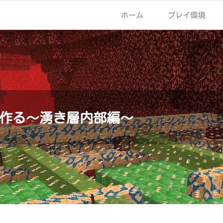
ホーム
プレイ環境
作る～湧き層内部編～