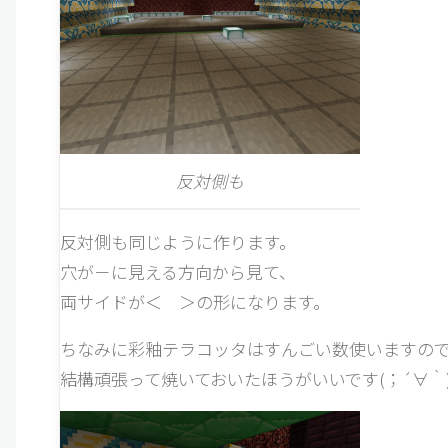
反対側も
反対側も同じように作ります。
穴が－に見える方向から見て、
両サイドが＜ ＞の形になります。
ちなみに彩釉テラコッタはすんごい数使いますの
結構頑張って焼いておいたほうがいいです(；´∀｀