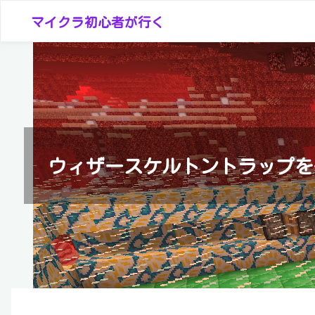
コ
マイクラ初心者が行く
ン
テ
ン
ツ
へ
ス
キ
ウィザースケルトントラップを
ッ
プ