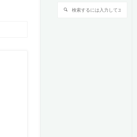
検
検
索
索
対
検
象:
索
対
象: