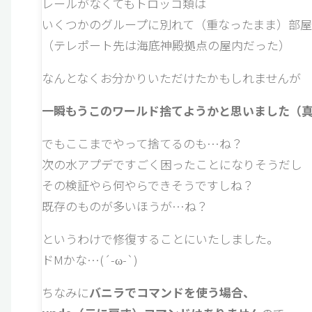
レールがなくてもトロッコ類は
いくつかのグループに別れて（重なったまま）部
（テレポート先は海底神殿拠点の屋内だった）
なんとなくお分かりいただけたかもしれませんが
一瞬もうこのワールド捨てようかと思いました（
でもここまでやって捨てるのも…ね？
次の水アプデですごく困ったことになりそうだし
その検証やら何やらできそうですしね？
既存のものが多いほうが…ね？
というわけで修復することにいたしました。
ドMかな…(´-ω-`)
ちなみに
バニラでコマンドを使う場合、