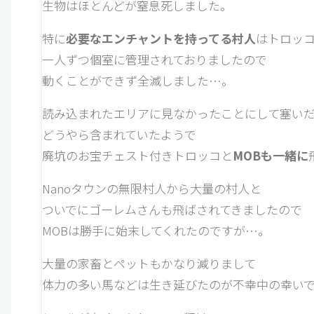
生物はほとんどが窒息死しました。
特に
必要なエンチャントを持ってる村人
はトロッ
一人ずつ個室に管理されておりましたので
動くことができず全滅しました…。
読み込まれたエリアに見なかったことにして塞い
どうやら含まれていたようで
廃坑のお宝チェスト付きトロッコと
MOBも一緒に
Nanoタウンの無限村人から大量の村人と
ついでにゴーレムさんも飛ばされてきましたので
MOBは勝手に始末してくれたのですが…。
大量の家畜とペットもかなり減りまして
体力の多い馬などは生き延びたのが不幸中の幸いで