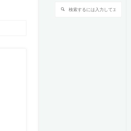
検
検
索
索
対
検
象:
索
対
象: