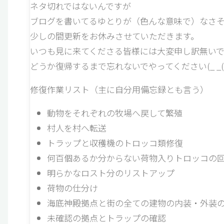
ネタ切れではないんですが
ブログを書いてるゆとりが（色んな意味で）なさ
少しの間更新をお休みさせていただきます。
いつも見に来てくださる皆様には大変申し訳無いで
どうか復帰するまで忘れないでやってください(_ _(–;(_ _
修復作業リスト（主に自分用備忘録とも言う）
動物をそれぞれの牧場へ戻して繁殖
村人を村へ転送
トラップと収穫機のトロッコ類修復
何百個あるか分からない荷物入りトロッコの
明らかなロスト分のリストアップ
荷物の仕分け
海底神殿拠点と街の全ての建物の内装・外装
未確認の拠点とトラップの確認