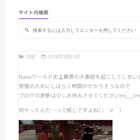
サイト内検索
検
索
日記
2018年3月21日
Nanoワールド史上最悪の大事故を起こしてしまい
修復のためにしばらく時間がかかりそうなので
ブログの更新は少しお休みさせてくださいm(_ _)m
何やったんだ…って感じですよね(；´∀｀)