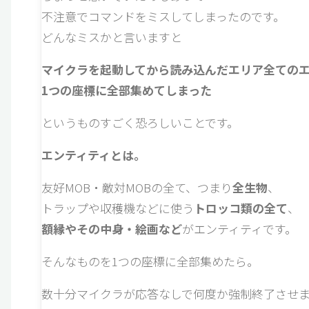
不注意でコマンドをミスしてしまったのです。
どんなミスかと言いますと
マイクラを起動してから読み込んだエリア全ての
1つの座標に全部集めてしまった
というものすごく恐ろしいことです。
エンティティとは。
友好MOB・敵対MOBの全て、つまり
全生物
、
トラップや収穫機などに使う
トロッコ類の全て
、
額縁やその中身・絵画など
がエンティティです。
そんなものを1つの座標に全部集めたら。
数十分マイクラが応答なしで何度か強制終了させました