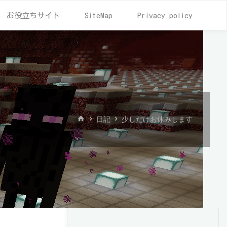
お役立ちサイト
SiteMap
Privacy policy
ホ
日記
少しだけお休みします
ー
ム