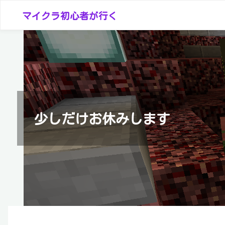
コ
マイクラ初心者が行く
ン
テ
ン
ツ
へ
ス
キ
少しだけお休みします
ッ
プ