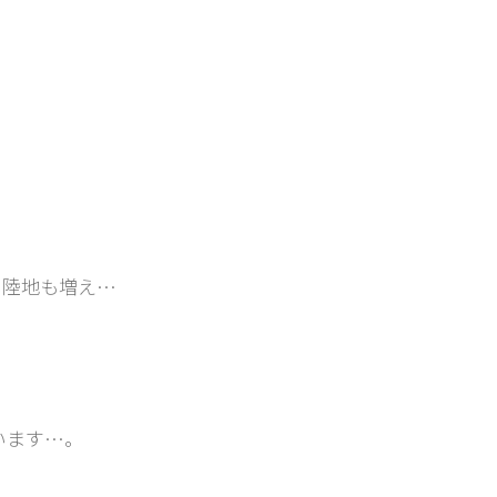
い陸地も増え…
て
います…。