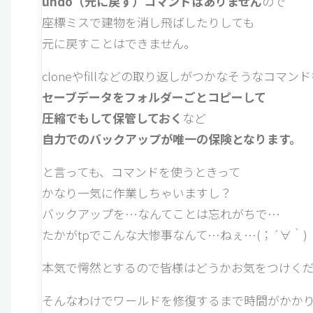
undo（元に戻す）コマンドはありません
ので
座標ミスで建物を消し飛ばしたりしても
元に戻すことはできません。
cloneやfillなどの取り返しがつかなそうなコマン
セーブデータをフォルダーごとコピーして
圧縮でもして保管しておく
など
自力でのバックアップが唯一の保険となります。
と言っても、コマンドを使うときって
かなり一気に作業しちゃいますし？
バックアップを…なんてことは忘れがちで…
たかがtpでこんな大惨事なんて…ねぇ…(；´∀｀)
本気で愕然とするので皆様はどうかお気をつけく
そんなわけでワールドを修復するまで時間がかか