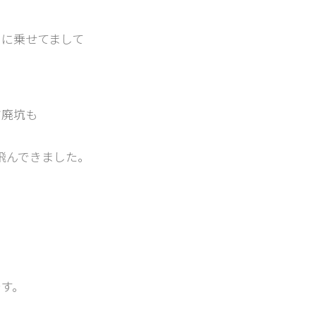
コに乗せてまして
だ廃坑も
飛んできました。
す。