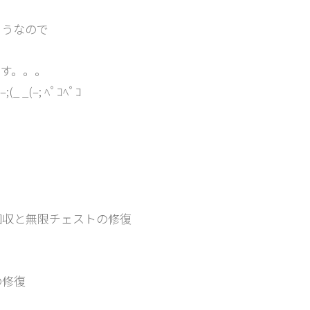
そうなので
す。。。
(–; ﾍﾟｺﾍﾟｺ
回収と無限チェストの修復
の修復