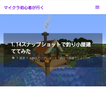
コ
マイクラ初心者が行く
ン
テ
ン
ツ
へ
ス
1.14スナップショットで釣り小屋建
キ
ててみた
ッ
ホ
建築
1.14スナップショットで釣り小屋建ててみた
プ
ー
ム