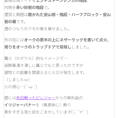
屋根は両サイドを
エンドストーンレンガの階段
、
内側を
赤い砂岩の階段
で。
煙突と周囲は
磨かれた安山岩・階段・ハーフブロック・安山
岩の塀
です。
煙のつもりのクモの巣を乗せました。
外の柱には
オークの原木の上にネザーラックを置いて点火
。
周りをオークのトラップドアで目隠し
しました。
篝火（かがり火）的なイメージで…
装飾兼湧き潰しに篝火でもと思ったのですが
建物との距離を間違えると火災が発生します。
（しましたｗ）
火の用心…(´-ω-`)
壁には
先日戦ったピレジャー
からの戦利品の
イリジャーバナー
を（無意味に）飾り
素朴すぎる見た目をごまかしています(；´∀｀)