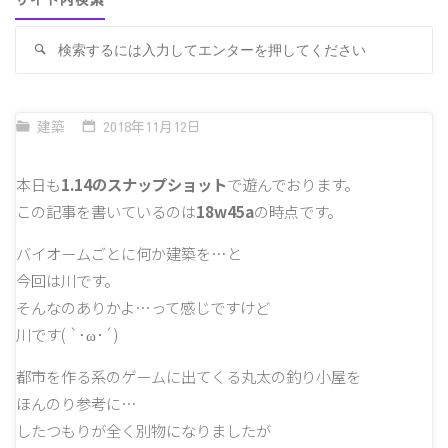
サイト内検索
検
検
索
索
対
象
建築
2018年11月12日
本日も
1.14のスナップショット
で遊んでおります。
この記事を書いているのは
18w45a
の時点です。
バイオームごとに何か建築を…と
今回は川です。
そんなのありかよ…って感じですけど
川です( `･ω･´)
都市を作る系のゲームに出てくる丸太の釣り小屋を
ほんのり参考に…
したつもりが全く別物になりましたが