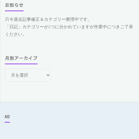
お知らせ
只今過去記事修正＆カテゴリー整理中です。
「日記」カテゴリーが2つに分かれていますが作業中につきご了承
ください。
月別アーカイブ
月
別
ア
ー
カ
イ
ブ
AD