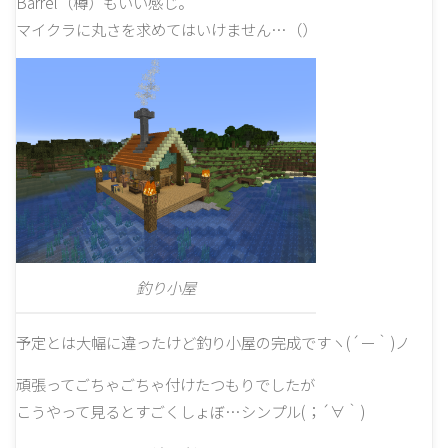
Barrel（樽）もいい感じ。
マイクラに丸さを求めてはいけません…（）
釣り小屋
予定とは大幅に違ったけど釣り小屋の完成ですヽ(´ー｀)ノ
頑張ってごちゃごちゃ付けたつもりでしたが
こうやって見るとすごくしょぼ…シンプル(；´∀｀)