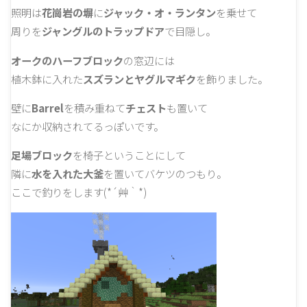
照明は
花崗岩の塀
に
ジャック・オ・ランタン
を乗せて
周りを
ジャングルのトラップドア
で目隠し。
オークのハーフブロック
の窓辺には
植木鉢に入れた
スズランとヤグルマギク
を飾りました。
壁に
Barrel
を積み重ねて
チェスト
も置いて
なにか収納されてるっぽいです。
足場ブロック
を椅子ということにして
隣に
水を入れた大釜
を置いてバケツのつもり。
ここで釣りをします(*´艸｀*)