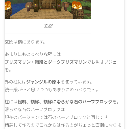
玄関
玄関は横にあります。
あまりにものっぺりな壁には
プリズマリン・階段とダークプリズマリン
でお魚オブジェ
を。
外の柱には
ジャングルの原木
を使っています。
統一感が…と思いつつもあまりにのっぺりで…。
柱には
松明、額縁、額縁に滑らかな石のハーフブロック
を。
滑らかな石のハーフブロックは
現在のバージョンでは石のハーフブロックと同じです。
精錬して作るのでこれからは作るのがちょっと面倒になりま