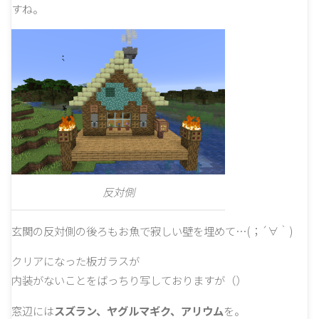
すね。
反対側
玄関の反対側の後ろもお魚で寂しい壁を埋めて…(；´∀｀)
クリアになった板ガラスが
内装がないことをばっちり写しておりますが（）
窓辺には
スズラン、ヤグルマギク、アリウム
を。