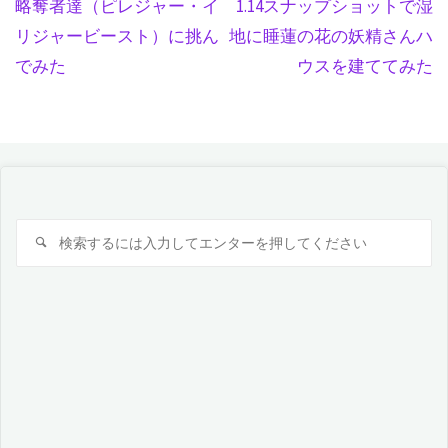
略奪者達（ピレジャー・イ
1.14スナップショットで湿
リジャービースト）に挑ん
地に睡蓮の花の妖精さんハ
でみた
ウスを建ててみた
検
検
索
索
対
象: