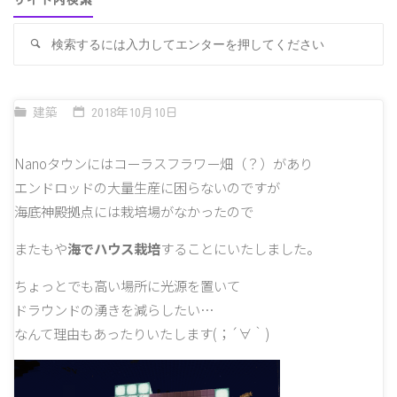
サイト内検索
検
検
索
索
対
象
建築
2018年10月10日
Nanoタウンにはコーラスフラワー畑（？）があり
エンドロッドの大量生産に困らないのですが
海底神殿拠点には栽培場がなかったので
またもや
海でハウス栽培
することにいたしました。
ちょっとでも高い場所に光源を置いて
ドラウンドの湧きを減らしたい…
なんて理由もあったりいたします(；´∀｀)