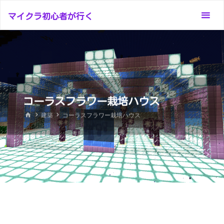
コ
マイクラ初心者が行く
ン
テ
ン
ツ
へ
ス
コーラスフラワー栽培ハウス
キ
ッ
ホ
建築
コーラスフラワー栽培ハウス
ー
プ
ム