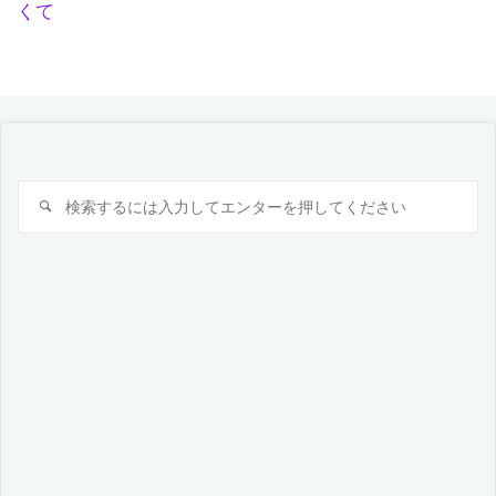
くて
検
検
索
索
対
象: