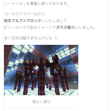
シーランタンを豊富に使っております。
コーラスフラワーなので
柱をプルプァブロック
にいたしまして
ビニールハウス的なイメージで
ガラス張り
にしました。
全く日光は届きませんけども（）
程よい高さ