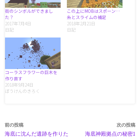
街のシンボルができまし
この上にMOBはスポーン…
た？
糸とスライムの補足
2017年7月4日
2018年2月21日
日記
日記
コーラスフラワーの巨木を
作り直す
2018年9月24日
ぼうけんのきろく
前の投稿
次の投稿
海底に沈んだ遺跡を作りた
海底神殿拠点の秘密1