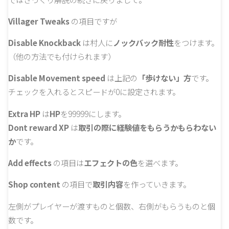
Villager Tweaks
の項目ですが
Disable Knockback
は村人に
ノックバック耐性
をつけます。
（他の方法でも付けられます）
Disable Movement speed
は上記の
「歩けない」方
です。
チェックを入れるとスピードが0に設定されます。
Extra HP
は
HP
を99999にします。
Dont reward XP
は
取引の際に経験値をもらうかもらわない
か
です。
Add effects
の項目は
エフェクトの色
を選べます。
Shop content
の項目で
取引内容
を作っていきます。
左側がプレイヤーが渡すものと個数、右側がもらうものと個
数です。