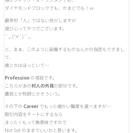
ダイヤモンドブロックでも、かまどでも！ｗ
最早村「人」ではない気がしますが
遊び心ってやつでございます。
‘`,､(‘∀`) ‘`,､
と、まぁ、このように装備するものなんかの指定もできまし
て、
歳とかはほっといて…
Profession
の項目です。
こちらがあの
村人の外見
の部分です。
農民とか牧師とかそういう。
その下の
Career
でもっと細かい職業を選べますが…
取引内容をチートにするなら
まったくもって無意味ですので
Not Set のままでいいかと思います。