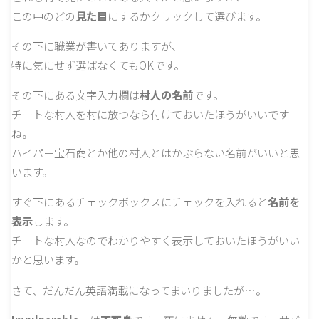
この中のどの
見た目
にするかクリックして選びます。
その下に職業が書いてありますが、
特に気にせず選ばなくてもOKです。
その下にある文字入力欄は
村人の名前
です。
チートな村人を村に放つなら付けておいたほうがいいです
ね。
ハイパー宝石商とか他の村人とはかぶらない名前がいいと思
います。
すぐ下にあるチェックボックスにチェックを入れると
名前を
表示
します。
チートな村人なのでわかりやすく表示しておいたほうがいい
かと思います。
さて、だんだん英語満載になってまいりましたが…。