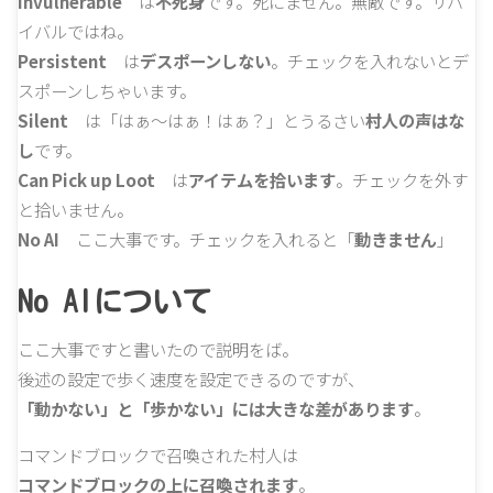
Invulnerable
は
不死身
です。死にません。無敵です。サバ
イバルではね。
Persistent
は
デスポーンしない
。チェックを入れないとデ
スポーンしちゃいます。
Silent
は「はぁ～はぁ！はぁ？」とうるさい
村人の声はな
し
です。
Can Pick up Loot
は
アイテムを拾います
。チェックを外す
と拾いません。
No AI
ここ大事です。チェックを入れると「
動きません
」
No AIについて
ここ大事ですと書いたので説明をば。
後述の設定で歩く速度を設定できるのですが、
「動かない」と「歩かない」には大きな差があります
。
コマンドブロックで召喚された村人は
コマンドブロックの上に召喚されます
。