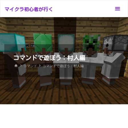
コ
マイクラ初心者が行く
ン
テ
ン
ツ
へ
ス
コマンドで遊ぼう：村人編
キ
ッ
ホ
コマンド
コマンドで遊ぼう：村人編
ー
プ
ム