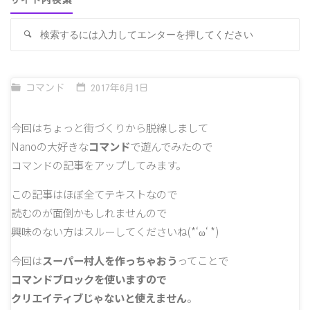
サイト内検索
検
検
索
索
対
象
コマンド
2017年6月1日
今回はちょっと街づくりから脱線しまして
Nanoの大好きな
コマンド
で遊んでみたので
コマンドの記事をアップしてみます。
この記事はほぼ全てテキストなので
読むのが面倒かもしれませんので
興味のない方はスルーしてくださいね(*‘ω‘ *)
今回は
スーパー村人を作っちゃおう
ってことで
コマンドブロックを使いますので
クリエイティブじゃないと使えません
。