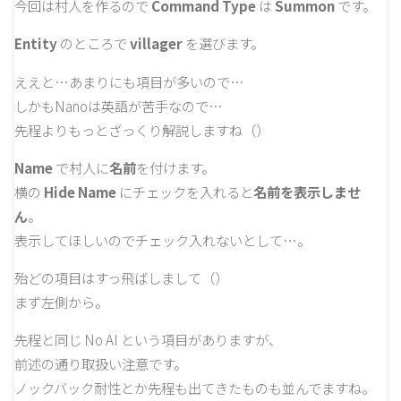
今回は村人を作るので
Command Type
は
Summon
です。
Entity
のところで
villager
を選びます。
ええと…あまりにも項目が多いので…
しかもNanoは英語が苦手なので…
先程よりもっとざっくり解説しますね（）
Name
で村人に
名前
を付けます。
横の
Hide Name
にチェックを入れると
名前を表示しませ
ん
。
表示してほしいのでチェック入れないとして…。
殆どの項目はすっ飛ばしまして（）
まず左側から。
先程と同じ No AI という項目がありますが、
前述の通り取扱い注意です。
ノックバック耐性とか先程も出てきたものも並んでますね。