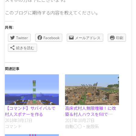
このブログに期待する内容を教えてください。
共有:
Twitter
Facebook
メールアドレス
印刷
続きを読む
関連記事
【コマンド】サバイバルで
高床式村人無限増殖！に改
村人スポナーを作る
築＆村人ハウスをfillで…
2018年3月17日
2017年10月27日
コマンド
自動○○・施設系