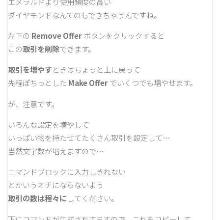
エメラルドより使用頻度の高い
ダイヤモンドなんてのもできちゃうんですね。
左下の
Remove Offer
ボタンをクリックすると
この
取引を削除
できます。
取引を増やす
ときはちょっと上に戻って
先程ぽちっとした
Make Offer
でいくつでも増やせます。
が、注意です。
いろんな設定を増やして
いっぱい物を持たせてたくさん取引を設定して…
当然文字数が増えますので…
コマンドブロックに入力しきれない
とかいうオチにならないよう
取引の数は程々に
してください。
下にコマンドが生成されてますので、これをコピーして