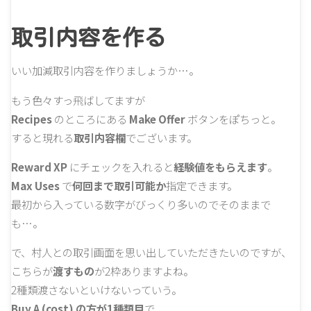
取引内容を作る
いい加減取引内容を作りましょうか…。
もう色々すっ飛ばしてますが
Recipes
のところにある
Make Offer
ボタンをぽちっと。
すると現れる
取引内容欄
でございます。
Reward XP
にチェックを入れると
経験値をもらえます
。
Max Uses
で
何回まで取引可能か
指定できます。
最初から入っている数字がびっくり多いのでそのままで
も…。
で、村人との取引画面を思い出していただきたいのですが、
こちらが
渡すもの
が2枠ありますよね。
2種類渡さないといけないっていう。
Buy A (cost) の方が1種類目
で、