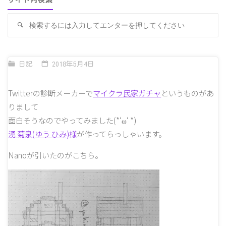
サイト内検索
検
検
索
索
対
象
日記
2018年5月4日
Twitterの診断メーカーで
マイクラ民家ガチャ
というものがあ
りまして
面白そうなのでやってみました(*‘ω‘ *)
湧 菊泉(ゆう ひみ)様
が作ってらっしゃいます。
Nanoが引いたのがこちら。