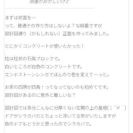
順番がおかしいけど
まずは前面を…
って、普通その作り方はしないよ？な順番ですが
設計図通り（かもしれない）正面を作ってみました。
とにかくコンクリートが使いたかった！
柱は柱状の石英ブロックで。
白いところが白色のコンクリートです。
エンドストーンレンガでほんのり色を変えて…っと。
お家の四隅が四角！ってなってないのも初めてです。
設計図があるのに意外と難しいな？
設計図では多分こんなに分厚くない玄関の上の屋根(；´∀｀)
ドアがシラカバだとちょっと浮いてる気がいたしますが
鉄のドアもどうかと思ったのでシラカバで。