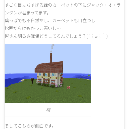
すごく目立ちすぎる緑のカーペットの下にジャック・オ・ラ
ンタンが埋まってます。
葉っぱでも不自然だし、カーペットも目立つし
松明だらけもかっこ悪いし…
皆さん明るさ確保どうしてるんでしょう？(´；ω；｀)
横
そしてこちらが側面です。