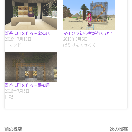
渓谷に町を作る – 宝石店
マイクラ初心者が行く2周年
2018年7月11日
2019年5月5日
コマンド
ぼうけんのきろく
渓谷に町を作る – 鍛冶屋
2018年7月5日
日記
前の投稿
次の投稿