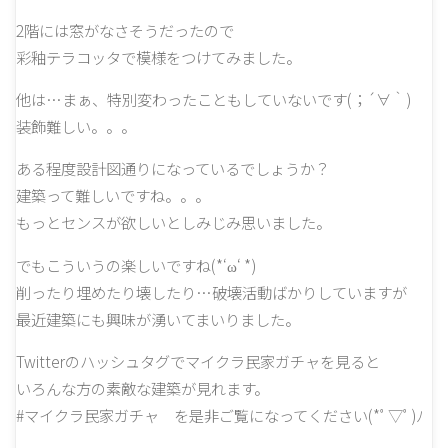
2階には窓がなさそうだったので
彩釉テラコッタで模様をつけてみました。
他は…まぁ、特別変わったこともしていないです(；´∀｀)
装飾難しい。。。
ある程度設計図通りになっているでしょうか？
建築って難しいですね。。。
もっとセンスが欲しいとしみじみ思いました。
でもこういうの楽しいですね(*‘ω‘ *)
削ったり埋めたり壊したり…破壊活動ばかりしていますが
最近建築にも興味が湧いてまいりました。
Twitterのハッシュタグでマイクラ民家ガチャを見ると
いろんな方の素敵な建築が見れます。
#マイクラ民家ガチャ を是非ご覧になってください(*ﾟ▽ﾟ)ﾉ