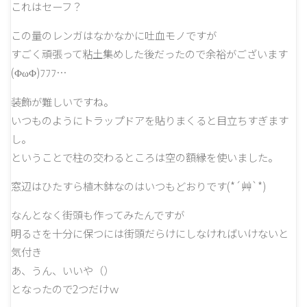
これはセーフ？
この量のレンガはなかなかに吐血モノですが
すごく頑張って粘土集めした後だったので余裕がございます
(ΦωΦ)ﾌﾌﾌ…
装飾が難しいですね。
いつものようにトラップドアを貼りまくると目立ちすぎます
し。
ということで柱の交わるところは空の額縁を使いました。
窓辺はひたすら植木鉢なのはいつもどおりです(*´艸`*)
なんとなく街頭も作ってみたんですが
明るさを十分に保つには街頭だらけにしなければいけないと
気付き
あ、うん、いいや（）
となったので2つだけｗ