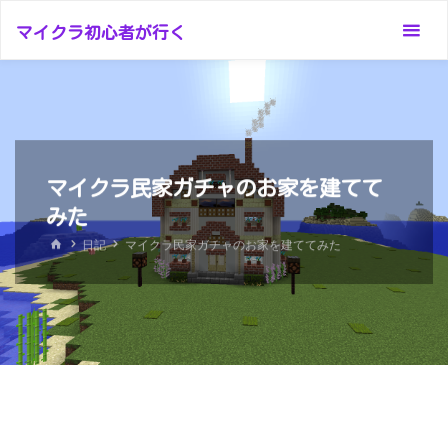
コ
マイクラ初心者が行く
ン
テ
ン
ツ
へ
ス
マイクラ民家ガチャのお家を建てて
キ
みた
ッ
ホ
日記
マイクラ民家ガチャのお家を建ててみた
プ
ー
ム