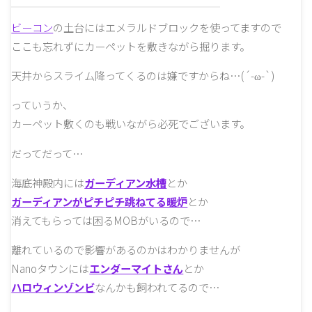
ビーコン
の土台にはエメラルドブロックを使ってますので
ここも忘れずにカーペットを敷きながら掘ります。
天井からスライム降ってくるのは嫌ですからね…(´-ω-`)
っていうか、
カーペット敷くのも戦いながら必死でございます。
だってだって…
海底神殿内には
ガーディアン水槽
とか
ガーディアンがピチピチ跳ねてる暖炉
とか
消えてもらっては困るMOBがいるので…
離れているので影響があるのかはわかりませんが
Nanoタウンには
エンダーマイトさん
とか
ハロウィンゾンビ
なんかも飼われてるので…