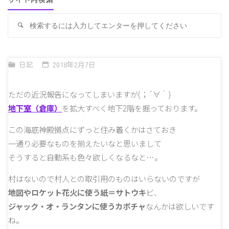
サイト内検索
検
検
索
索
対
象
日記
2018年2月7日
ただの近況報告になってしまいますが(；´∀｀)
地下室（倉庫）
を拡大すべく地下2階を掘っております。
この海底神殿拠点にずっと住み着くかはさておき
一通り必要なものを揃えたいなと思いまして
そうすると自動系も色々欲しくなるなと…。
村はないので村人との取引用のものはいらないのですが
地図やロケット花火に使う紙＝サトウキ
ビ、
ジャック・オ・ランタンに使うカボチャ
なんかは欲しいです
ね。