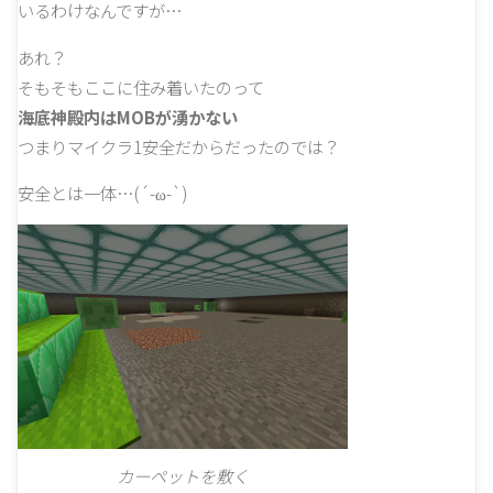
いるわけなんですが…
あれ？
そもそもここに住み着いたのって
海底神殿内はMOBが湧かない
つまりマイクラ1安全だからだったのでは？
安全とは一体…(´-ω-`)
カーペットを敷く