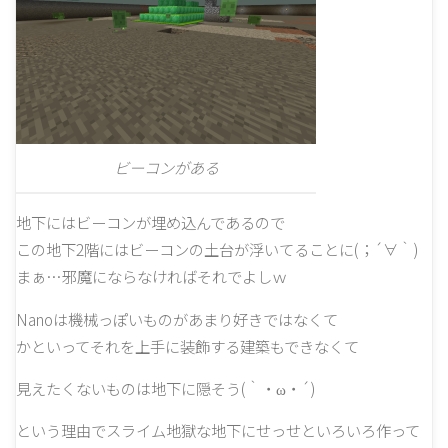
ビーコンがある
地下にはビーコンが埋め込んであるので
この地下2階にはビーコンの土台が浮いてることに(；´∀｀)
まぁ…邪魔にならなければそれでよしｗ
Nanoは機械っぽいものがあまり好きではなくて
かといってそれを上手に装飾する建築もできなくて
見えたくないものは地下に隠そう(｀・ω・´)
という理由でスライム地獄な地下にせっせといろいろ作って