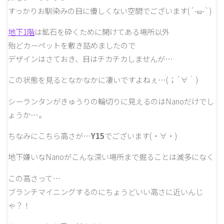
すっかりお馴染みの目に優しくない空間でございます(´-ω-`)
地下1階
は鉱石を砕くために開けてある場所以外
殆どカーペットを敷き詰めましたので
デザインはさておき、目はチカチカしませんが…
この状態を見るとなかなかに凄いですよねぇ…(；´∀｀)
シーランタンがきゅうりの輪切りに見えるのはNanoだけでし
ょうか…。
ちなみにこちら高さが…
Y15
でございます(・∀・)
地下嫌いなNanoがこんな深い場所まで掘ることは滅多になく
この高さって…
ブランチマイニングするのにちょうどいい高さに近いんじ
ゃ？！