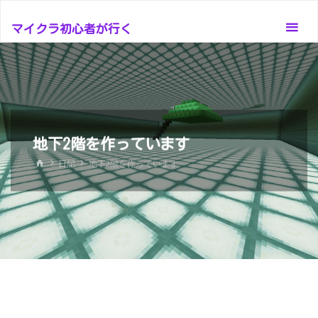
コ
ン
マイクラ初心者が行く
テ
ン
ツ
へ
ス
地下2階を作っています
キ
ッ
ホ
日記
地下2階を作っています
ー
プ
ム