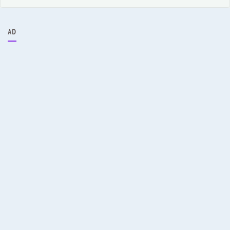
カ
イ
ブ
AD