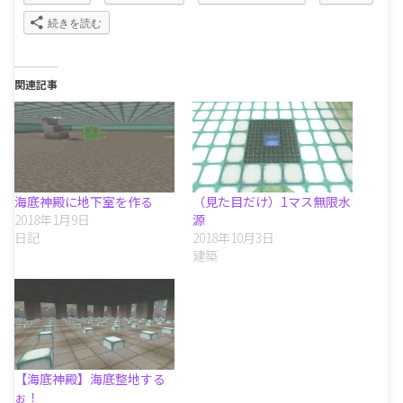
続きを読む
関連記事
海底神殿に地下室を作る
（見た目だけ）1マス無限水
2018年1月9日
源
日記
2018年10月3日
建築
【海底神殿】海底整地する
ぉ！