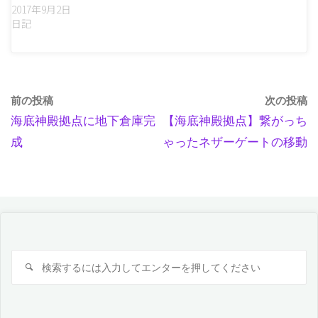
2017年9月2日
日記
前の投稿
次の投稿
海底神殿拠点に地下倉庫完
【海底神殿拠点】繋がっち
成
ゃったネザーゲートの移動
検
検
索
索
対
象: