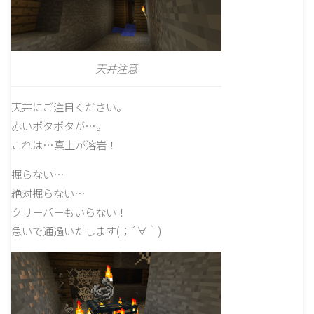
天井注意
天井にご注目ください。
赤いポタポタが…。
これは…真上が溶岩！
掘らない…
絶対掘らない…
クリーパーもいらない！
急いで通過いたします(；´∀｀)