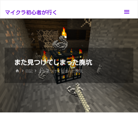
コ
ン
マイクラ初心者が行く
テ
ン
ツ
へ
ス
また見つけてしまった廃坑
キ
ッ
ホ
日記
また見つけてしまった廃坑
ー
プ
ム