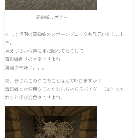
毒蜘蛛スポナー
そして恒例の毒蜘蛛のスポーンブロックも発見いたしまし
た。
見えづらい位置にまだ隠れてたりして
毒蜘蛛倒すの大変ですよね。
洞窟クモ嫌い。。。
あ、皆さんこのクモのことなんて呼びますか？
毒蜘蛛とか洞窟クモとかなんちゃらスパイダー（ぁ）とか
わりと呼び方色々ですよね。