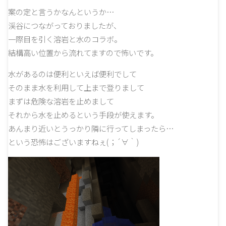
案の定と言うかなんというか…
渓谷につながっておりましたが、
一際目を引く溶岩と水のコラボ。
結構高い位置から流れてますので怖いです。
水があるのは便利といえば便利でして
そのまま水を利用して上まで登りまして
まずは危険な溶岩を止めまして
それから水を止めるという手段が使えます。
あんまり近いとうっかり隣に行ってしまったら…
という恐怖はございますねぇ(；´∀｀)