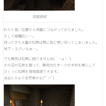
洞窟直結
わりと高い位置から洞窟につながっておりました。
そして結構広い…。
持ってきた大量の松明は既に殆ど使い切ってしまいました。
地下…エグいなぁ…。
でも廃坑は松明に困りませんね(｀・ω・´)
その辺の石炭を掘って、廃坑内のオークの木材を棒にして
さくっと松明を現地調達できます。
渓谷とかより全然楽かも(*ﾟーﾟ)