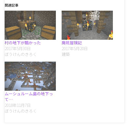
関連記事
村の地下が酷かった
廃坑冒険記
2017年5月30日
2017年5月20日
ぼうけんのきろく
建築
ムーシュルーム島の地下っ
て…
2018年11月7日
ぼうけんのきろく