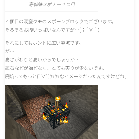
毒蜘蛛スポナー４つ目
４個目の洞窟クモのスポーンブロックでございます。
そろそろお腹いっぱいなんですが…(；´∀｀)
それにしてもホントに広い廃坑です。
が…
高さがわりと高いからでしょうか？
鉱石などが殆どなく、とても実りが少ないです。
廃坑ってもっと(ﾟ∀ﾟ)ｳﾏｳﾏなイメージだったんですけどね。