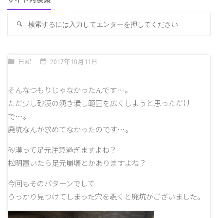
サイト内検索
検
検
索
索
対
象
日記
2017年10月11日
そんなつもりじゃなかったんです…。
ただ少し砂漠の湧き潰し範囲を広くしようと思っただけ
で…。
廃坑なんか求めてなかったのです…。
砂漠って足元注意過ぎますよね？
松明置いたら足元崩壊とかありますよね？
今回もそのパターンでして
うっかり見つけてしまった穴を覗くと廃坑がございました。