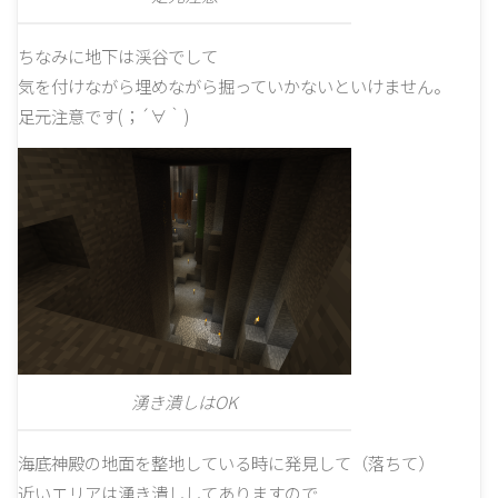
ちなみに地下は渓谷でして
気を付けながら埋めながら掘っていかないといけません。
足元注意です(；´∀｀)
湧き潰しはOK
海底神殿の地面を整地している時に発見して（落ちて）
近いエリアは湧き潰ししてありますので