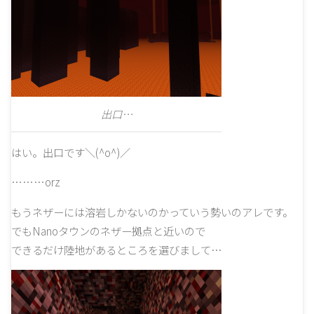
出口…
はい。出口です＼(^o^)／
………orz
もうネザーには溶岩しかないのかっていう勢いのアレです。
でもNanoタウンのネザー拠点と近いので
できるだけ陸地があるところを選びまして…