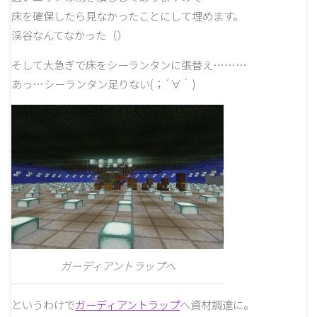
床を確保したら見なかったことにして埋めます。
渓谷なんてなかった（）
そして大急ぎで床をシーランタンに張替え………
あっ…シーランタン足りない(；´∀｀)
ガーディアントラップへ
というわけで
ガーディアントラップ
へ資材調達に。