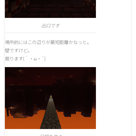
出口です
場所的にはこの辺りが最短距離かなっと。
壁ですけど。
掘ります(｀・ω・´)