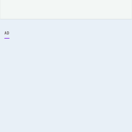
ア
ー
カ
イ
ブ
AD