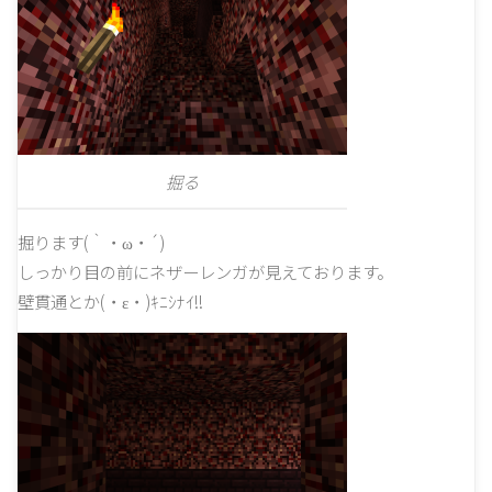
掘る
掘ります(｀・ω・´)
しっかり目の前にネザーレンガが見えております。
壁貫通とか(・ε・)ｷﾆｼﾅｲ!!