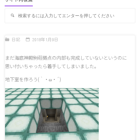
サイト内検索
検
検
索
索
対
象
日記
2018年1月9日
まだ海底神殿
別荘
拠点の内部も完成していないというのに
思い付いちゃったら着手してしまいました。
地下室を作ろう(｀・ω・´)