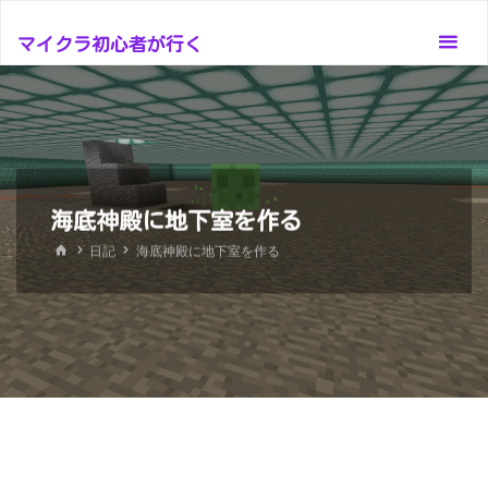
コ
ン
マイクラ初心者が行く
テ
ン
ツ
へ
ス
海底神殿に地下室を作る
キ
ッ
ホ
日記
海底神殿に地下室を作る
ー
プ
ム