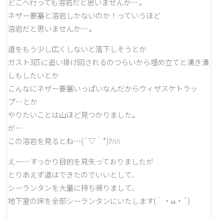
どこへ行っても溶岩だと思いませんか…。
ネザー要塞と溶岩しかないのか！っていうほど
溶岩だと思いませんか…。
道をもう少し広くしないと落下しそうとか
ガスト3匹に追い掛け回されるのつらいから埋め立てと湧き潰
しもしたいとか
こんなにネザー要塞いっぱいなんだからウィザスケトラッ
プ…とか
やりたいことは山ほど見つかりました。
が…
この溶岩を見るとね…(´▽｀*)ｱﾊﾊ
えー…すっかり目的を見失っておりましたが
とりあえず道はできたのでいいとして、
シーランタンを大量に持ち帰りまして、
地下室の床を全部シーランタンにいたします(｀・ω・´)