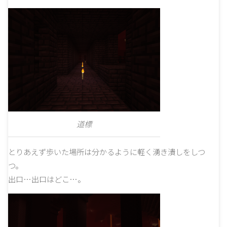
道標
とりあえず歩いた場所は分かるように軽く湧き潰しをしつ
つ。
出口…出口はどこ…。