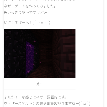
ネザーゲートを作ってみました。
思いっきり壁…ですけどｗ
いざ！ネザーへ！(｀・ω・´)
え…
またか！！な感じでネザー要塞内です。
ウィザースケルトンの頭蓋骨集め捗りますねー(´-ω-`)