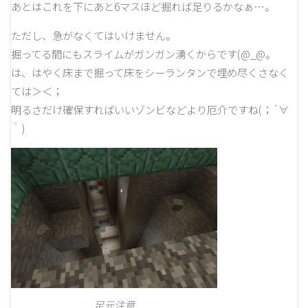
あとはこれを下にあと6マスほど掘れば足りるかなぁ…。
ただし、急がなくてはいけません。
掘ってる間にもスライムがガンガン湧くからです(@_@。
は、はやく床まで掘って床をシーランタンで埋め尽くさなく
ては＞＜；
明るさだけ確保すればいいゾンビなどより厄介ですね(；´∀
｀)
足元注意