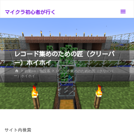
コ
ン
マイクラ初心者が行く
テ
ン
ツ
へ
ス
レコード集めのための匠（クリーパ
キ
ー）ホイホイ
ッ
ホ
自動○○・施設系
レコード集めのための匠（クリーパ
ー
プ
ー）ホイホイ
ム
サイト内検索