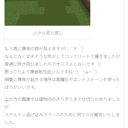
上から見た感じ
もう既に爆発の跡が見えますが(；´∀｀)
なんとなく丈夫そうな気がしてコンクリートで塞ぎましたが
普通に吹き飛びましたのでオススメしないです（）
思ってたより爆破耐性低いんですね…(´・ω・`)
頻繁に爆発が起きる場所は黒曜石やエンドストーンを使った
ほうがいいです。
上の方の画像では建物内のぎりぎりまで仕切りがありました
が
スケルトン逃げ込みスペースのために何マスか撤去いたしま
した。