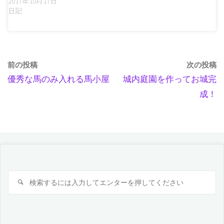
2017年10月17日
日記
前の投稿
次の投稿
優秀な馬のみ入れる馬小屋
城内庭園を作ってお城完
成！
検
検
索
索
対
象: