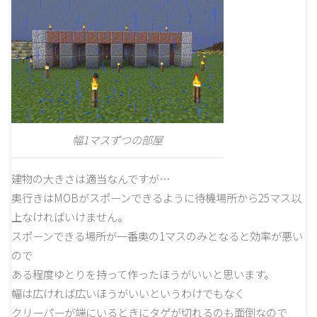
幅1マスずつの部屋
建物の大きさは適当なんですが…
奥行きはMOBがスポーンできるように待機場所から25マス以
上なければいけません。
スポーンできる場所が一番奥の1マスのみとなると効率が悪い
ので
ある程度ゆとりを持って作ったほうがいいと思います。
幅は広ければ広いほうがいいというわけでもなく
クリーパーが端にいるときにタゲが切れるのも面倒なので