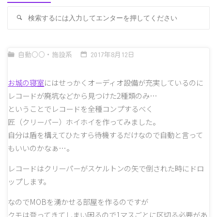
検
検
索
索
対
象
自動○○・施設系
2017年8月12日
お城の寝室
にはせっかくオーディオ設備が充実しているのに
レコードが廃坑などから見つけた2種類のみ…
ということでレコードを全種コンプするべく
匠（クリーパー）ホイホイを作ってみました。
自分は盾を構えてひたすら待機するだけなので自動と言って
もいいのかなぁ…。
レコードはクリーパーがスケルトンの矢で倒された時にドロ
ップします。
なのでMOBを湧かせる部屋を作るのですが
クモは登ってきてしまい困るので1マスごとに区切る必要があ