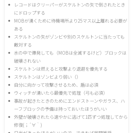
レコードはクリーパーがスケルトンの矢で倒されたとき
にドロップする
MOBが湧くために待機場所より25マス以上離れる必要が
ある
スケルトンの矢がゾンビや別のスケルトンに当たっても
敵対する
水の中で爆発しても（MOBは全滅するけど）ブロックは
破壊されない
スケルトンは燃えると攻撃より退避を優先する
スケルトンはゾンビより弱い（）
自分に向かって攻撃させるため、盾は必須
ウィッチが湧いたら最優先で処理（弓も必須）
事故が起きたときのためにエンドストーンやガラス、ハ
ーフブロックの予備は持っておいたほうがいい
外壁が破壊されたら速やかに逃げて1匹ずつ処理してから
修復(；´∀｀)
日光があったほうがいいので、できれば昼間推奨