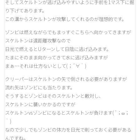
そしてスケルトンが逃げ込みやすいように手前を1マス下に掘
り下げてあります。
この溝からスケルトンが攻撃してくれるのが理想的です。
ゾンビは燃えながらでもまっすぐこちらへ向かってきますが
スケルトンは遠距離攻撃なので
日光で燃えるとUターンして日陰に逃げ込みます。
たまにそのまま向かってきて水に逃げ込みますが
まぁ…それは仕方ないとして(；´∀｀)
クリーパーはスケルトンの矢で倒される必要がありますが
流れ矢はゾンビにも当たります。
そうするとゾンビはそのスケルトンと敵対し、
スケルトンに襲いかかるのですが
スケルトンvsゾンビになるとスケルトンが負けます(´；ω；
｀)
なので少しでもゾンビの体力を日光で削っておく必要がある
んですね。