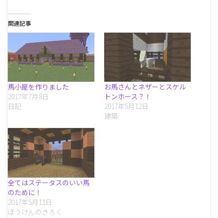
関連記事
馬小屋を作りました
お馬さんとネザーとスケル
2017年7月8日
トンホース？！
日記
2017年5月12日
建築
全てはステータスのいい馬
のために！
2017年5月11日
ぼうけんのきろく