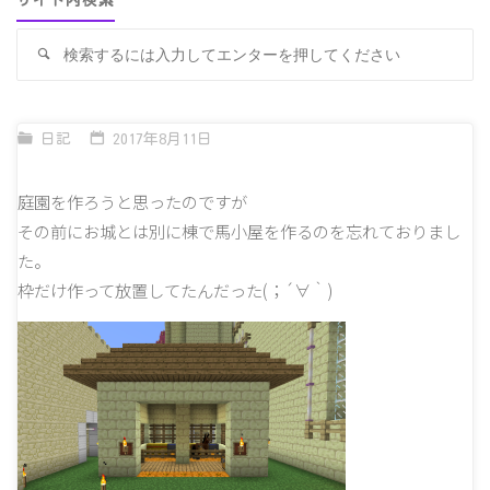
サイト内検索
検
検
索
索
対
象
日記
2017年8月11日
庭園を作ろうと思ったのですが
その前にお城とは別に棟で馬小屋を作るのを忘れておりまし
た。
枠だけ作って放置してたんだった(；´∀｀)