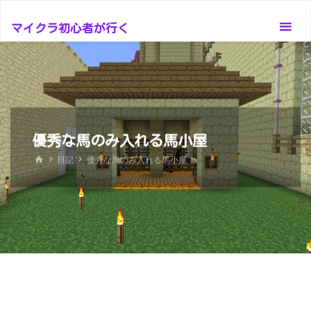
コ
ン
マイクラ初心者が行く
テ
ン
ツ
へ
ス
優秀な馬のみ入れる馬小屋
キ
ッ
ホ
日記
優秀な馬のみ入れる馬小屋
ー
プ
ム