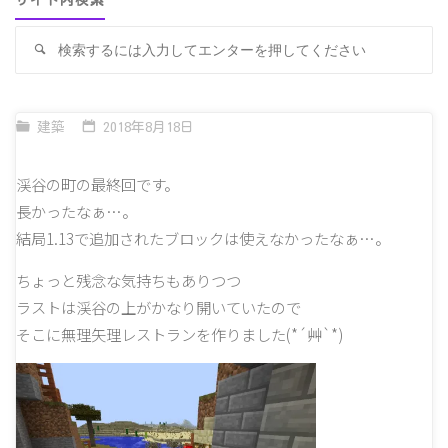
サイト内検索
検
検
索
索
対
象
建築
2018年8月18日
渓谷の町の最終回です。
長かったなぁ…。
結局1.13で追加されたブロックは使えなかったなぁ…。
ちょっと残念な気持ちもありつつ
ラストは渓谷の上がかなり開いていたので
そこに無理矢理レストランを作りました(*´艸`*)