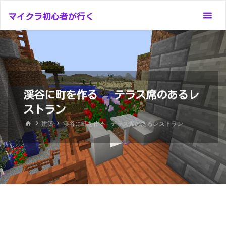
コ
マイクラ初心者が行く
ン
テ
ン
ツ
へ
ス
渓谷に町を作る – テラス席のあるレ
キ
ストラン
ッ
ホ
建築
渓谷に町を作る – テラス席のあるレストラン
プ
ー
ム