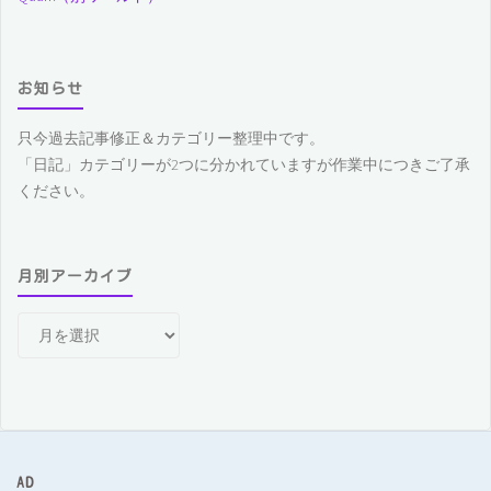
お知らせ
只今過去記事修正＆カテゴリー整理中です。
「日記」カテゴリーが2つに分かれていますが作業中につきご了承
ください。
月別アーカイブ
月
別
ア
ー
カ
イ
ブ
AD