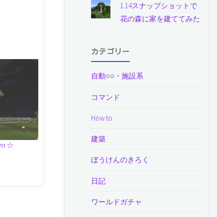
1.14スナップショットで
花の森に家を建ててみた
カテゴリー
自動○○・施設系
コマンド
How to
建築
wn ☆
ぼうけんのきろく
日記
ワールドガチャ