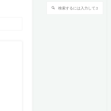
検
検
索
索
対
検
象:
索
対
象: