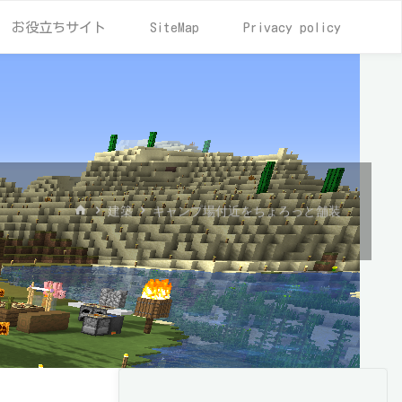
お役立ちサイト
SiteMap
Privacy policy
ホ
建築
キャンプ場付近をちょろっと舗装
ー
ム