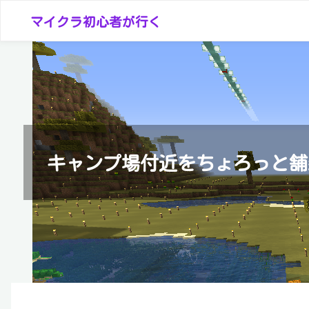
コ
マイクラ初心者が行く
ン
テ
ン
ツ
へ
ス
キ
キャンプ場付近をちょろっと舗
ッ
プ