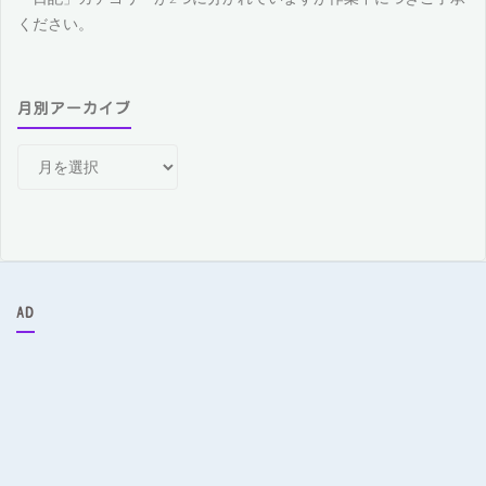
ください。
月別アーカイブ
月
別
ア
ー
カ
イ
ブ
AD