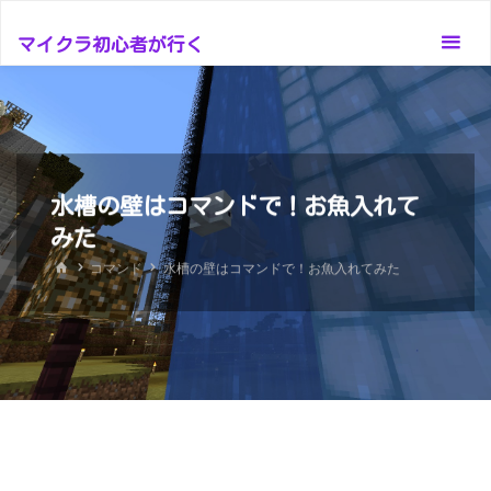
コ
ン
マイクラ初心者が行く
テ
ン
ツ
へ
ス
水槽の壁はコマンドで！お魚入れて
キ
みた
ッ
ホ
コマンド
水槽の壁はコマンドで！お魚入れてみた
プ
ー
ム