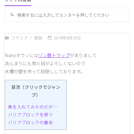
サイト内検索
検
検
索
索
対
象
コマンド
/
建築
2018年8月26日
Nanoタウンには
ゾン豚トラップ
がありまして
あんまりにも見た目がよろしくないので
水槽の壁を作って目隠ししております。
目次（クリックでジャン
プ）
魚を入れてみたのだが…
バリアブロックを使う
バリアブロックの撤去