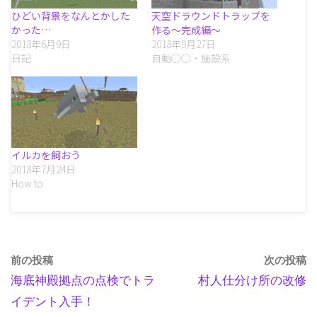
ひどい背景をなんとかした
天空ドラウンドトラップを
かった…
作る～完成編～
2018年6月9日
2018年9月27日
日記
自動○○・施設系
イルカを飼おう
2018年7月24日
How to
前の投稿
次の投稿
海底神殿拠点の点検でトラ
村人仕分け所の改修
イデント入手！