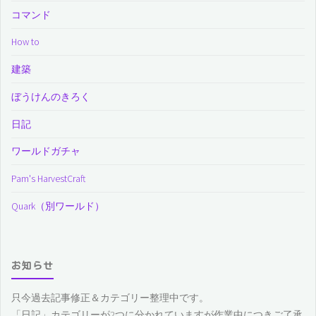
コマンド
How to
建築
ぼうけんのきろく
日記
ワールドガチャ
Pam's HarvestCraft
Quark（別ワールド）
お知らせ
只今過去記事修正＆カテゴリー整理中です。
「日記」カテゴリーが2つに分かれていますが作業中につきご了承