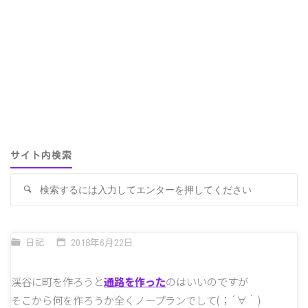
サイト内検索
検
検
索
索
対
象
日記
2018年6月22日
渓谷に町を作ろうと
通路を作った
のはいいのですが
そこから何を作ろうか全くノープランでして(；´∀｀)