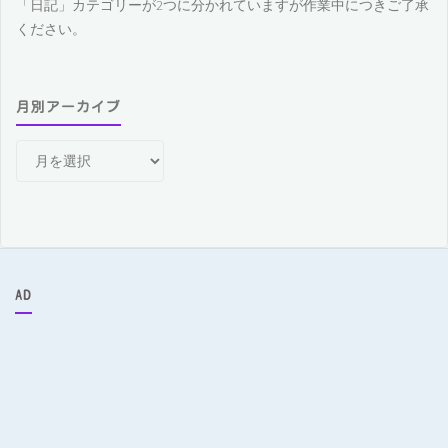
「日記」カテゴリーが2つに分かれていますが作業中につきご了承
ください。
月別アーカイブ
月
別
ア
ー
カ
イ
ブ
AD