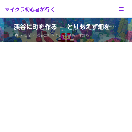
コ
マイクラ初心者が行く
ン
テ
渓谷に町を作る – とりあえず畑を…
ン
ホ
ツ
日記
渓谷に町を作る – とりあえず畑を…
ー
へ
ム
ス
キ
ッ
プ