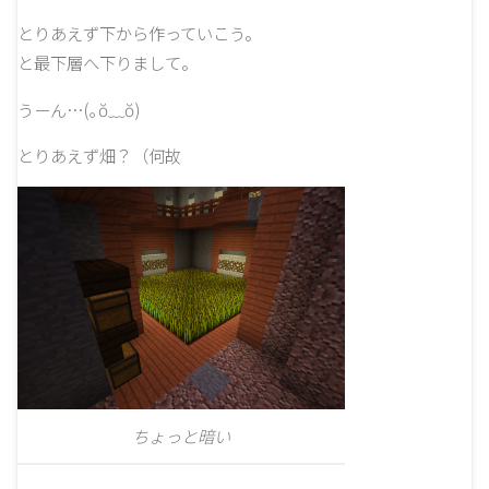
とりあえず下から作っていこう。
と最下層へ下りまして。
うーん…(｡ŏ﹏ŏ)
とりあえず畑？（何故
ちょっと暗い