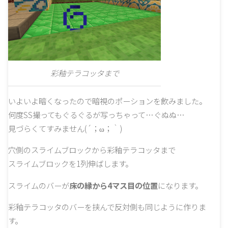
彩釉テラコッタまで
いよいよ暗くなったので暗視のポーションを飲みました。
何度SS撮ってもぐるぐるが写っちゃって…ぐぬぬ…
見づらくてすみません(´；ω；｀)
穴側のスライムブロックから彩釉テラコッタまで
スライムブロックを1列伸ばします。
スライムのバーが
床の縁から4マス目の位置
になります。
彩釉テラコッタのバーを挟んで反対側も同じように作りま
す。