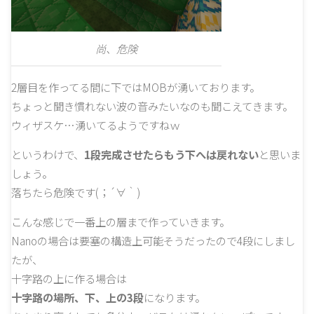
尚、危険
2層目を作ってる間に下ではMOBが湧いております。
ちょっと聞き慣れない波の音みたいなのも聞こえてきます。
ウィザスケ…湧いてるようですねｗ
というわけで、
1段完成させたらもう下へは戻れない
と思いま
しょう。
落ちたら危険です(；´∀｀)
こんな感じで一番上の層まで作っていきます。
Nanoの場合は要塞の構造上可能そうだったので4段にしまし
たが、
十字路の上に作る場合は
十字路の場所、下、上の3段
になります。