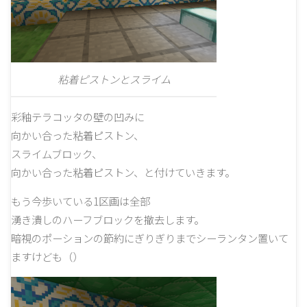
粘着ピストンとスライム
彩釉テラコッタの壁の凹みに
向かい合った粘着ピストン、
スライムブロック、
向かい合った粘着ピストン、と付けていきます。
もう今歩いている1区画は全部
湧き潰しのハーフブロックを撤去します。
暗視のポーションの節約にぎりぎりまでシーランタン置いて
ますけども（）