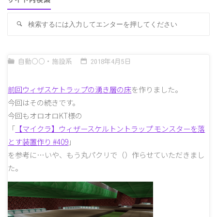
サイト内検索
検
検
索
索
対
象
自動○○・施設系
2018年4月5日
前回ウィザスケトラップの湧き層の床
を作りました。
今回はその続きです。
今回もオロオロKT様の
「
【マイクラ】ウィザースケルトントラップ モンスターを落
とす装置作り #409
」
を参考に…いや、もう丸パクリで（）作らせていただきまし
た。