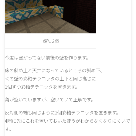
端に2個
今度は塞がってない前後の壁を作ります。
床の斜め上と天井になっているところの斜め下、
＜の壁の彩釉テラコッタの上下と同じ高さに
1個ずつ彩釉テラコッタを置きます。
角が空いていますが、空いていて正解です。
反対側の端も同じように2個彩釉テラコッタを置きます。
4隅に先にこれを置いておいたほうがわからなくなりにくいで
す。