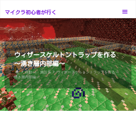
コ
ン
マイクラ初心者が行く
テ
ン
ツ
へ
ス
ウィザースケルトントラップを作る
キ
～湧き層内部編～
ッ
ホ
自動○○・施設系
ウィザースケルトントラップを作る～
ー
プ
湧き層内部編～
ム