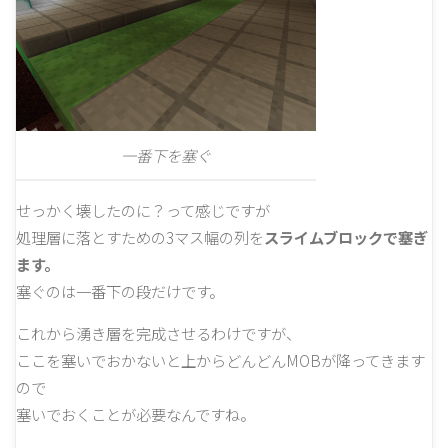
一番下を塞ぐ
せっかく壊したのに？って感じですが
処理層に落とすための3マス幅の列を
スライムブロックで塞ぎ
ます。
塞ぐのは一番下の段だけです。
これから湧き層を完成させるわけですが、
ここを塞いでおかないと上からどんどんMOBが降ってきます
ので
塞いでおくことが必要なんですね。