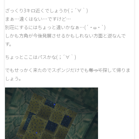
ざっくり3キロ近くでしょうか(；´∀｀)
まぁ…遠くはない…ですけど…
別荘にするにはちょっと遠いかなぁ…(´・ω・`)
しかも方角が今後発展させるかもしれない方面と逆なんで
す。
ちょっとここはパスかな(；´∀｀)
でもせっかく来たのでスポンジだけでも
奪って
探して帰りま
しょう。