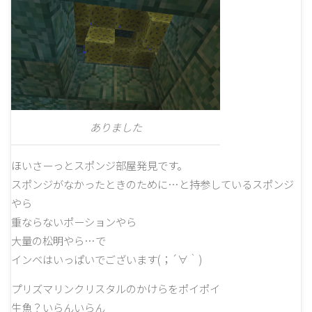
ありました
ほいさーっとスポンジ部屋発見です。
スポンジがなかったときのために…と持参しているスポンジ
やら
重ならないポーションやら
大量の松明やら…で
インベはいっぱいでございます(；´∀｀)
プリズマリンクリスタルのかけらをポイポイ
生魚？いらんいらん