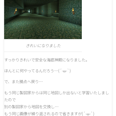
きれいになりました
すっかりきれいで安全な海底神殿になりました。
ほんとに何やってるんだろう…(´-ω-`)
で、また拠点へ戻り…
もう同じ製図家からは同じ地図しか出ないと学習いたしまし
たので
別の製図家から地図を交換し…
もう同じ画像が繰り返されるので省きますが(´-ω-`)