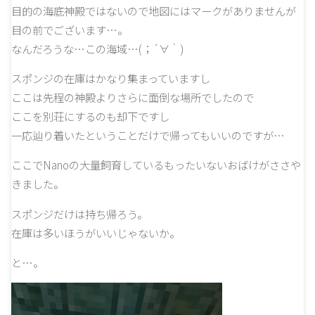
目的の海底神殿ではないので地図にはマークがありませんが
目の前でございます…。
なんだろうな…この海域…(；´∀｀)
スポンジの在庫はかなり集まっていますし
ここは先程の神殿よりさらに面倒な場所でしたので
ここを別荘にするのも却下ですし
一応辿り着いたということだけで帰ってもいいのですが…
ここでNanoの大量飼育しているもったいないおばけがささや
きました。
スポンジだけは持ち帰ろう。
在庫は多いほうがいいじゃないか。
と…。