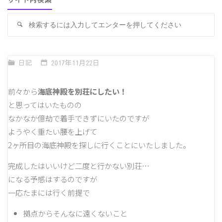
サイト内検索
検
検
索
索
対
象
日記
2017年11月22日
前々から
海底神殿を別荘にしたい！
と思ってはいたものの
なかなか億劫で着手できずにいたのですが
ようやく重たい腰を上げて
2ヶ所目の海底神殿を探しに行くことにいたしました。
完成したはいいけど二度と行かない別荘…
になる予感はするのですが
一応たまには行く前提で
拠点からそんなに遠くないこと