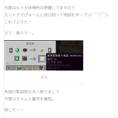
今度はもう大体場所は把握してますので
エリトラでぴゅーんと飛び回って地図をオープン( ￣▽￣)ﾉ
これでどうだ！
さて、帰ろう…。
ダメ
先程の製図家の元へ戻りまして
今度はちゃんと番号を確認。
同じだー！