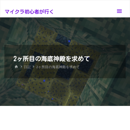
コ
ン
マイクラ初心者が行く
テ
ン
ツ
へ
ス
2ヶ所目の海底神殿を求めて
キ
ッ
ホ
日記
2ヶ所目の海底神殿を求めて
ー
プ
ム