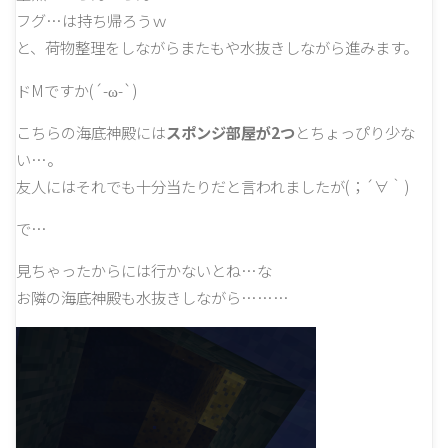
フグ…は持ち帰ろうｗ
と、荷物整理をしながらまたもや水抜きしながら進みます。
ドMですか(´-ω-`)
こちらの海底神殿には
スポンジ部屋が2つ
とちょっぴり少な
い…。
友人にはそれでも十分当たりだと言われましたが(；´∀｀)
で…
見ちゃったからには行かないとね…な
お隣の海底神殿も水抜きしながら………