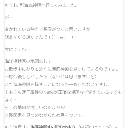
もう1ヶ所海底神殿へ行ってみました。
が…
省かれている時点で想像がつくと思いますが
残念ながら遠かったです(´；ω；｀)
実はですね…
海洋探検家の地図無しで
お散歩中にわりと近くに海底神殿を見つけているのですよ。
一応今後もしかしたら（ないとは思いますけど）
また海底神殿を探すことになるかーもしれないですし、
そもそも迷子属性のNanoが正確な場所など覚えているはずも
なく…
そこの地図が欲しいのだよｷﾐｷﾐ
と製図家を見つめながらため息をついて…
もう無意味に
海底神殿4ヶ所の水抜き
（内部だけですが）をし