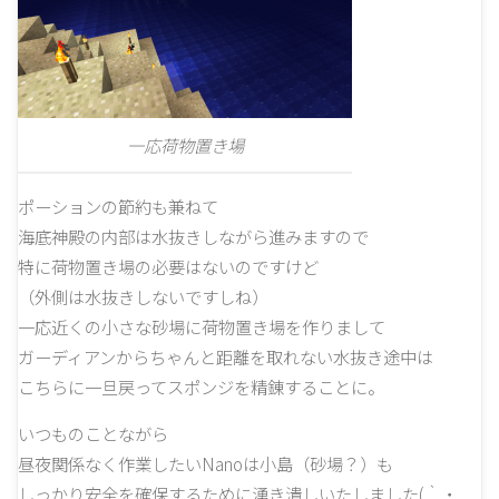
一応荷物置き場
ポーションの節約も兼ねて
海底神殿の内部は水抜きしながら進みますので
特に荷物置き場の必要はないのですけど
（外側は水抜きしないですしね）
一応近くの小さな砂場に荷物置き場を作りまして
ガーディアンからちゃんと距離を取れない水抜き途中は
こちらに一旦戻ってスポンジを精錬することに。
いつものことながら
昼夜関係なく作業したいNanoは小島（砂場？）も
しっかり安全を確保するために湧き潰しいたしました(｀・