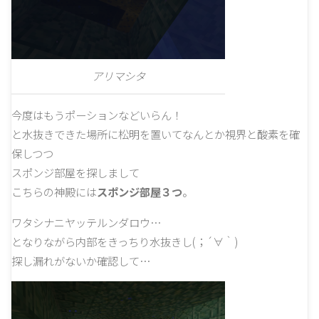
アリマシタ
今度はもうポーションなどいらん！
と水抜きできた場所に松明を置いてなんとか視界と酸素を確
保しつつ
スポンジ部屋を探しまして
こちらの神殿には
スポンジ部屋３つ
。
ワタシナニヤッテルンダロウ…
となりながら内部をきっちり水抜きし(；´∀｀)
探し漏れがないか確認して…