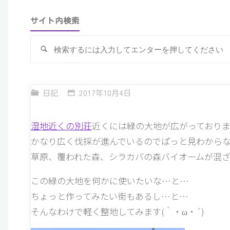
サイト内検索
検
索
日記
2017年10月4日
湿地近くの別荘
近くには緑の大地が広がっておりま
かなり広く伐採が進んでいるのでぱっと見わから
草原、覆われた森、シラカバの森バイオームが混ざ
この緑の大地を何かに使いたいな…と…
ちょっと作ってみたい街もあるし…と…
そんなわけで軽く整地してみます(｀・ω・´)