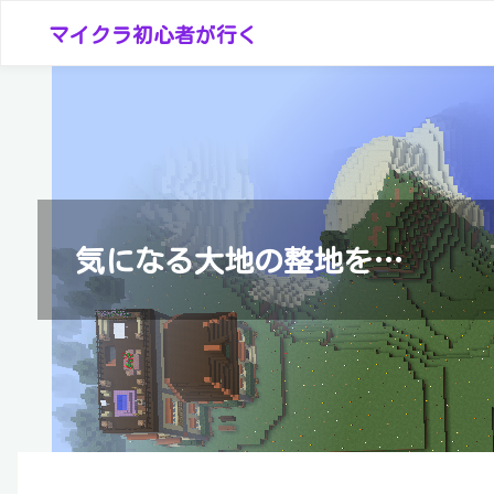
コ
マイクラ初心者が行く
ン
テ
ン
ツ
へ
ス
キ
気になる大地の整地を…
ッ
プ