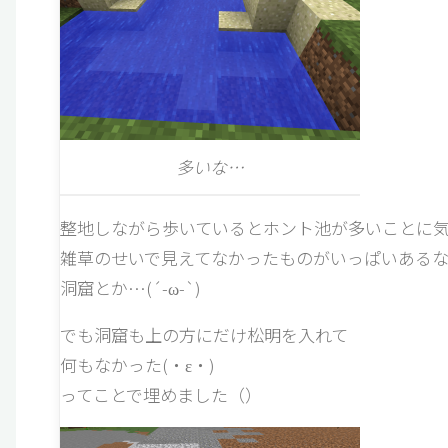
多いな…
整地しながら歩いているとホント池が多いことに
雑草のせいで見えてなかったものがいっぱいあるな
洞窟とか…(´-ω-`)
でも洞窟も上の方にだけ松明を入れて
何もなかった(・ε・)
ってことで埋めました（）