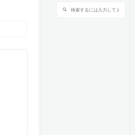
検
検
索
索
対
検
象:
索
対
象: