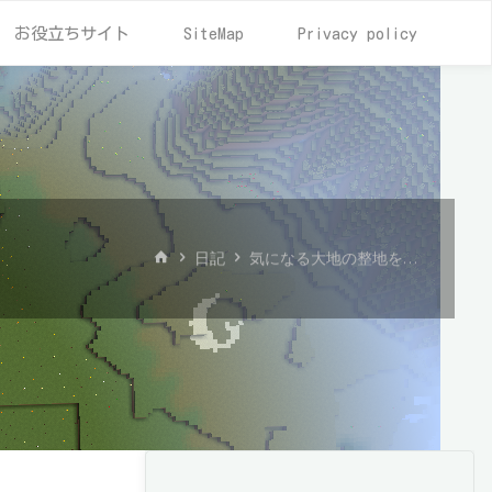
お役立ちサイト
SiteMap
Privacy policy
ホ
日記
気になる大地の整地を…
ー
ム