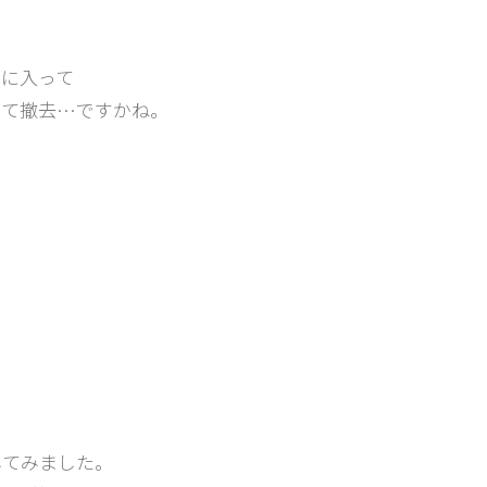
に入って
って撤去…ですかね。
してみました。