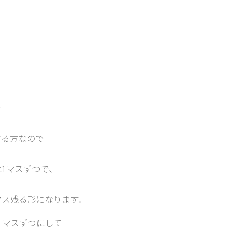
で
する方なので
1マスずつで、
マス残る形になります。
1マスずつにして