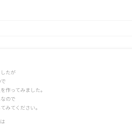
ましたが
ので
型を作ってみました。
単なので
してみてください。
は