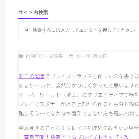
サイト内検索
検
索
自動○○・施設系
2017年8月20日
昨日の記事
でブレイズトラップを作ったのを書き
あまり…いや、全然分かりにくかったと思います
オーバーワールド（地上）にクリエイティブで模
ブレイズスポナーがある上部から作ると意外と簡
難しそう…となかなか着手できない方も是非挑戦
窒息死することなくブレイズを貯めておきたい場合
「窒息回避！放置できるブレイズトラップ・改」