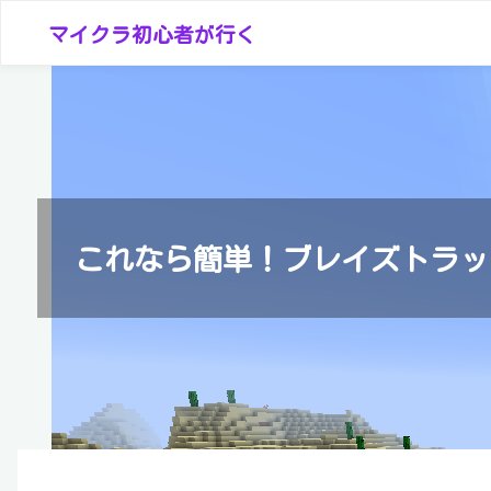
コ
マイクラ初心者が行く
ン
テ
ン
ツ
へ
ス
キ
これなら簡単！ブレイズトラッ
ッ
プ