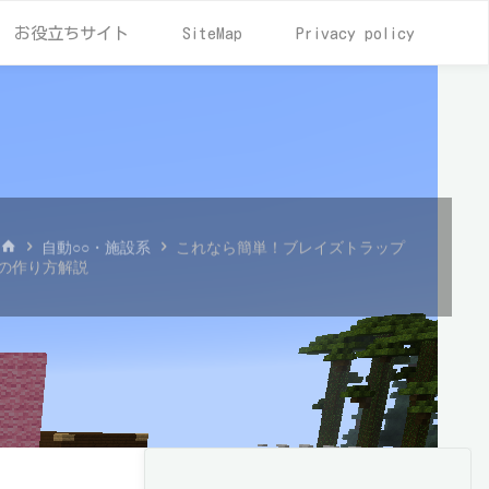
お役立ちサイト
SiteMap
Privacy policy
ホ
自動○○・施設系
これなら簡単！ブレイズトラップ
ー
の作り方解説
ム