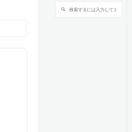
検
検
索
索
対
検
象:
索
対
象: