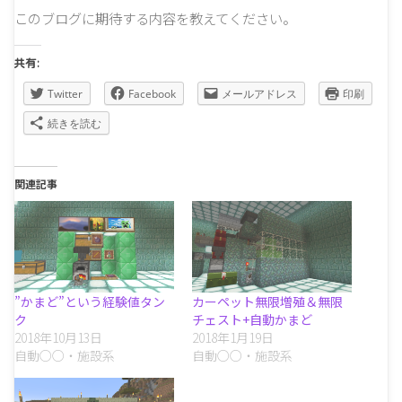
このブログに期待する内容を教えてください。
共有:
Twitter
Facebook
メールアドレス
印刷
続きを読む
関連記事
”かまど”という経験値タン
カーペット無限増殖＆無限
ク
チェスト+自動かまど
2018年10月13日
2018年1月19日
自動○○・施設系
自動○○・施設系