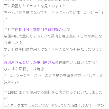
下に設置したチェストを見てみますと…
ちゃんと焼き鳥になってチェストに入っていましたヽ(´ー｀)
ノ
これで
自動仕分け機能付き鶏肉機Ver.2
で
放置中に大量に貯まっていた鶏肉を焼き鳥にするのが楽にな
りました♪
ホントは鶏肉は食用ではなくて村人との取引用だったのです
が
お肉屋さんというか焼肉屋さん
の在庫をいっぱいにすべく
ひたすら回収しては焼き…
１LC（ラージチェスト）の焼き鳥の在庫を達成いたしました
(๑•̀ㅂ•́)و✧
全自動かまどで使用する燃料を石炭ブロックにいたしました
が
1スタックまでしか焼かない（待っていて追加しない）手動の