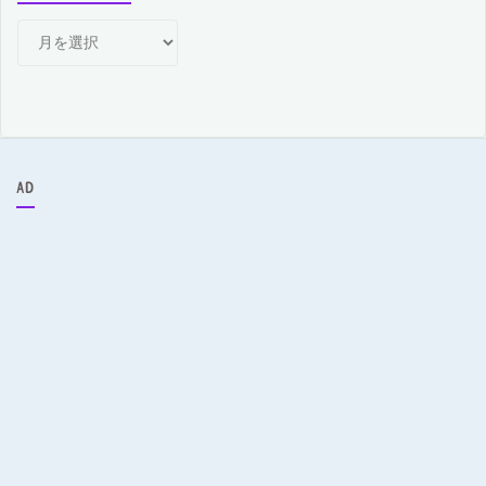
月
別
ア
ー
カ
イ
ブ
AD