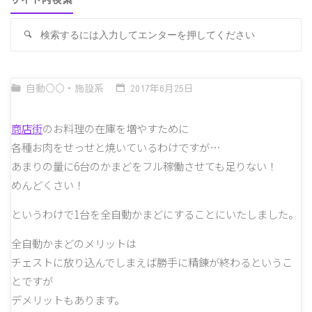
サイト内検索
検
検
索
索
対
象
自動○○・施設系
2017年6月25日
商店街
のお料理の在庫を増やすために
各種お肉をせっせと焼いているわけですが…
あまりの量に6台のかまどをフル稼働させても足りない！
めんどくさい！
というわけで1台を全自動かまどにすることにいたしました。
全自動かまどのメリットは
チェストに放り込んでしまえば勝手に精錬が終わるというこ
とですが
デメリットもあります。