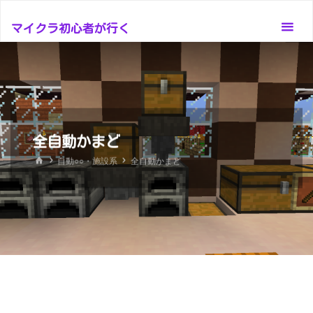
コ
ン
マイクラ初心者が行く
テ
ン
ツ
へ
ス
全自動かまど
キ
ッ
ホ
自動○○・施設系
全自動かまど
ー
プ
ム