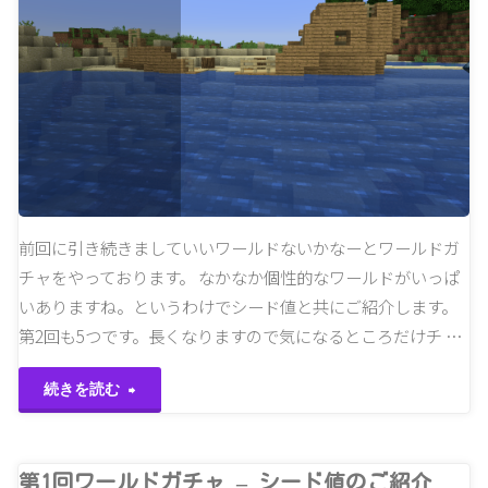
ル
ド
ガ
チ
ャ
–
前回に引き続きましていいワールドないかなーとワールドガ
チャをやっております。 なかなか個性的なワールドがいっぱ
シ
いありますね。というわけでシード値と共にご紹介します。
ー
第2回も5つです。長くなりますので気になるところだけチ …
ド
"第
続きを読む
値
2
の
回
第1回ワールドガチャ – シード値のご紹介