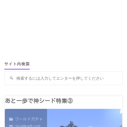
サイト内検索
検
検
索
索
対
象
あと一歩で神シード特集③
ワールドガチャ
2018年8月12日