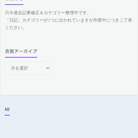
只今過去記事修正＆カテゴリー整理中です。
「日記」カテゴリーが2つに分かれていますが作業中につきご了承
ください。
月別アーカイブ
月
別
ア
ー
カ
イ
ブ
AD