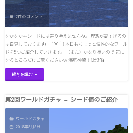
ド
2件のコメント
特
集
なかなか神シードには巡り会えませんね。 理想が高すぎるの
は自覚しております(；´∀｀) 本日もちょっと個性的なワール
①"
ドを5つご紹介していきます。 （また）かなり長いので 気に
なるところだけご覧くださいｗ 海底神殿！沈没船 …
"第
続きを読む
3
回
第2回ワールドガチャ – シード値のご紹介
ワ
ワールドガチャ
ー
2018年8月5日