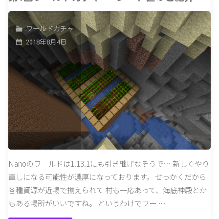
ご
ワ
ワールドガチャ
紹
ー
2018年8月4日
介"
ル
ド
ガ
チ
ャ
–
Nanoのワールドは1.13.1にも引き継げなそうで… 新しくやり
直しになる可能性が濃厚になっております。 せっかくだから
シ
各種資源が近場で揃えられて 村も一応あって、海底神殿とか
ー
もある場所がいいですね。 というわけでワー …