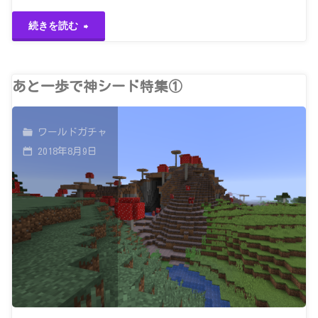
"紛
続きを読む
れ
も
あと一歩で神シード特集①
な
ワールドガチャ
く
2018年8月9日
神
シ
ー
ド
特