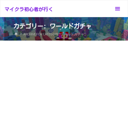
コ
マイクラ初心者が行く
ン
テ
カテゴリー:
ワールドガチャ
ン
ホ
ツ
ARCHIVE FOR CATEGORY "ワールドガチャ"
ー
へ
ム
ス
キ
ッ
プ