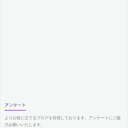
シ
ー
ド
値
の
ご
紹
介"
アンケート
よりお役に立てるブログを目指しております。アンケートにご協
力お願いいたします。