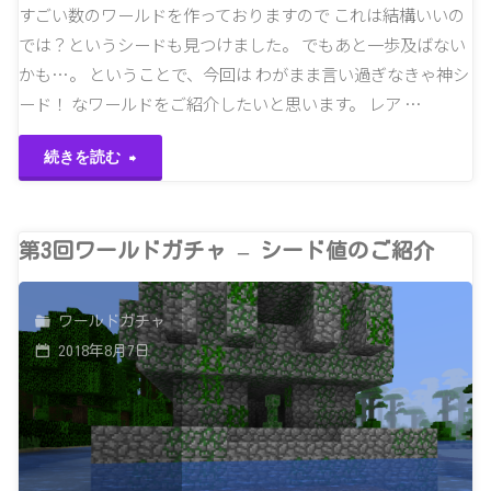
集
すごい数のワールドを作っておりますので これは結構いいの
では？というシードも見つけました。 でもあと一歩及ばない
②"
かも…。 ということで、今回は わがまま言い過ぎなきゃ神シ
ード！ なワールドをご紹介したいと思います。 レア …
"あ
続きを読む
と
一
第3回ワールドガチャ – シード値のご紹介
歩
ワールドガチャ
で
2018年8月7日
神
シ
ー