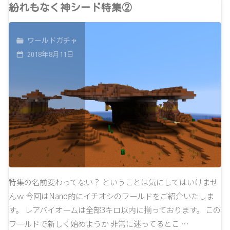
一
紛れもなく神シード特集②
歩
ワールドガチャ
で
2018年8月11日
神
シ
ー
ド
特
集
特集の名前変わってない？ ということは気にしてはいけませ
んｗ 今回はNano的にイチオシのワールドをご紹介いたしま
③"
す。 レアバイオームは全部3キロ以内に揃っております。 この
ワールドで新しく始めようか 非常に迷ってるとこ …