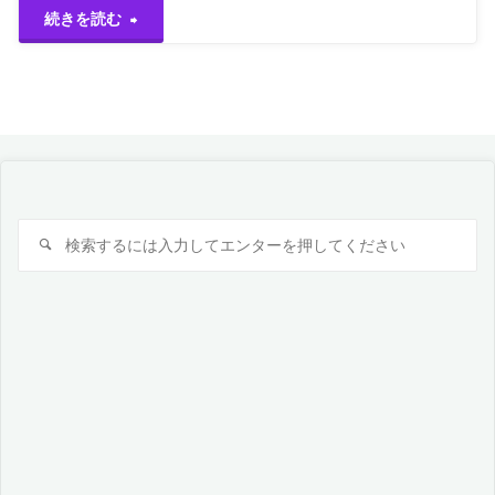
ド
"第
続きを読む
値
1
の
回
ご
ワ
紹
ー
検
介"
検
ル
索
索
対
ド
象:
ガ
チ
ャ
–