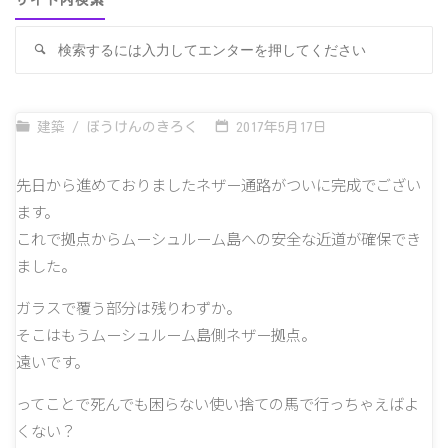
サイト内検索
検
検
索
索
対
象
建築
/
ぼうけんのきろく
2017年5月17日
先日から進めておりましたネザー通路がついに完成でござい
ます。
これで拠点からムーシュルーム島への安全な近道が確保でき
ました。
ガラスで覆う部分は残りわずか。
そこはもうムーシュルーム島側ネザー拠点。
遠いです。
ってことで死んでも困らない使い捨ての馬で行っちゃえばよ
くない？