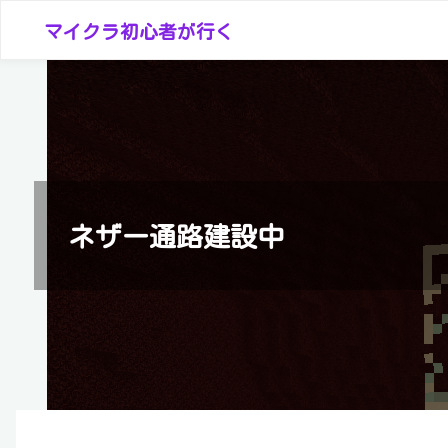
コ
マイクラ初心者が行く
ン
テ
ン
ツ
へ
ス
キ
ネザー通路建設中
ッ
プ