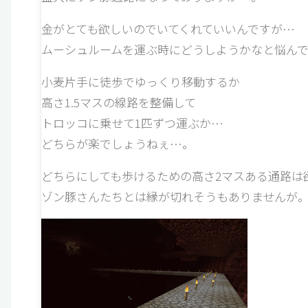
金がとても欲しいのでいてくれていいんですが…
ムーシュルームを運ぶ時にどうしようかなと悩んで
小麦片手に徒歩でゆっくり移動するか
高さ1.5マスの線路を整備して
トロッコに乗せて1匹ずつ運ぶか…
どちらが楽でしょうねぇ…。
どちらにしても歩けるための高さ2マスある通路は
ゾン豚さんたちとは縁が切れそうもありませんが