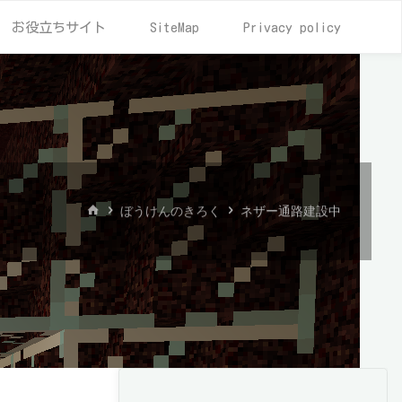
お役立ちサイト
SiteMap
Privacy policy
ホ
ぼうけんのきろく
ネザー通路建設中
ー
ム