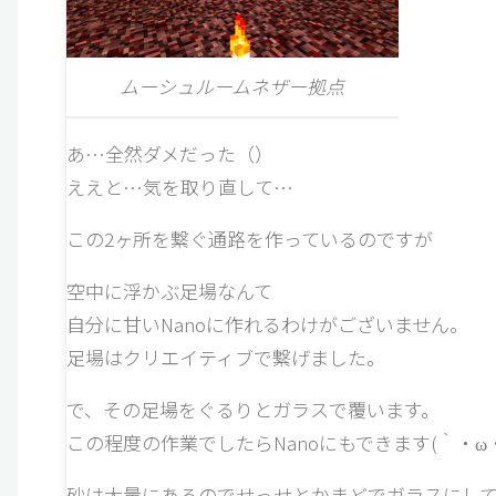
ムーシュルームネザー拠点
あ…全然ダメだった（）
ええと…気を取り直して…
この2ヶ所を繋ぐ通路を作っているのですが
空中に浮かぶ足場なんて
自分に甘いNanoに作れるわけがございません。
足場はクリエイティブで繋げました。
で、その足場をぐるりとガラスで覆います。
この程度の作業でしたらNanoにもできます(｀・ω・
砂は大量にあるのでせっせとかまどでガラスにし