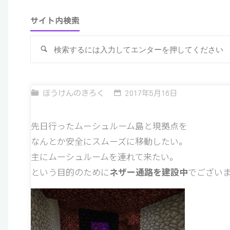
サイト内検索
検
索
ぼうけんのきろく
2017年5月16日
先日行ったムーシュルーム島と現拠点を
なんとか安全にスムーズに移動したい。
主にムーシュルームを連れて来たい。
という目的のために
ネザー通路を建設中
でござい