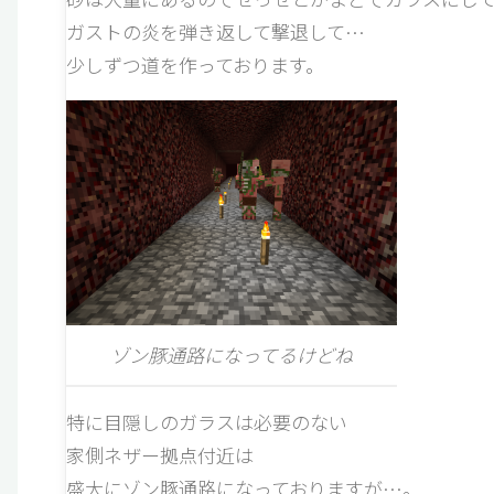
ガストの炎を弾き返して撃退して…
少しずつ道を作っております。
ゾン豚通路になってるけどね
特に目隠しのガラスは必要のない
家側ネザー拠点付近は
盛大にゾン豚通路になっておりますが…。