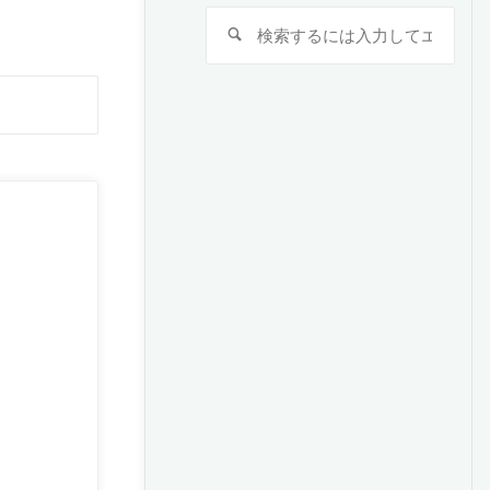
検
検
索
索
対
検
象:
索
対
象: