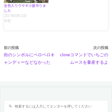
全色入りウサギ小屋作りま
した
2017年6月11日
日記
前の投稿
次の投稿
街のシンボルにペロペロキ
cloneコマンドでいちごの
ャンディーなどなかった
ムースを量産するよ
検
検
索
索