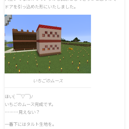
ドアを引っ込めた形にいたしました。
いちごのムース
ほい( ￣▽￣)ﾉ
いちごのムース完成です。
………見えない？
一番下にはタルト生地を。