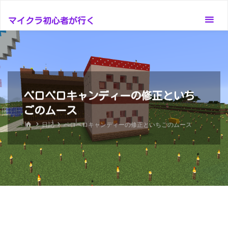
コ
ン
マイクラ初心者が行く
テ
ン
ツ
へ
ス
ペロペロキャンディーの修正といち
キ
ごのムース
ッ
ホ
日記
ペロペロキャンディーの修正といちごのムース
プ
ー
ム