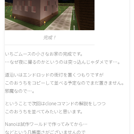
完成！
いちごムースの小さなお家の完成です。
…なぜ夜に撮るのかというのは突っ込んじゃダメです…。
道沿いはエンドロッドの街灯を置くつもりですが
このおうちをコピーして並べる予定なのでまだ置きません。
邪魔なので…。
ということで次回はcloneコマンドの解説をしつつ
このおうちを並べてみたいと思います。
Nanoは試作ワールドで作ってみてから…
などという几帳面さがございませんので