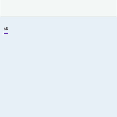
ア
ー
カ
イ
ブ
AD