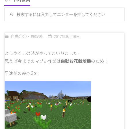
サイト内検索
検
検
索
索
対
象
自動○○・施設系
2017年9月16日
ようやくこの時がやってまいりました。
思えば今までのマゾい作業は
自動お花栽培機
のため！
早速花の森へGo！