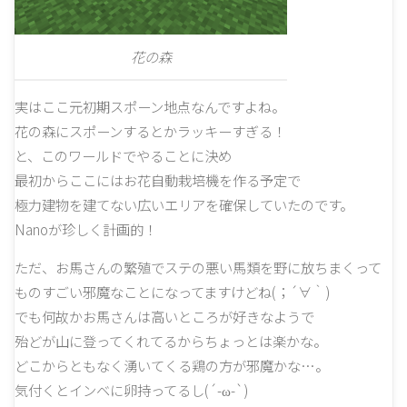
花の森
実はここ元初期スポーン地点なんですよね。
花の森にスポーンするとかラッキーすぎる！
と、このワールドでやることに決め
最初からここにはお花自動栽培機を作る予定で
極力建物を建てない広いエリアを確保していたのです。
Nanoが珍しく計画的！
ただ、お馬さんの繁殖でステの悪い馬類を野に放ちまくって
ものすごい邪魔なことになってますけどね(；´∀｀)
でも何故かお馬さんは高いところが好きなようで
殆どが山に登ってくれてるからちょっとは楽かな。
どこからともなく湧いてくる鶏の方が邪魔かな…。
気付くとインベに卵持ってるし(´-ω-`)