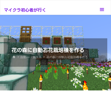
コ
ン
マイクラ初心者が行く
テ
ン
ツ
へ
ス
花の森に自動お花栽培機を作る
キ
ッ
ホ
自動○○・施設系
花の森に自動お花栽培機を作る
ー
プ
ム