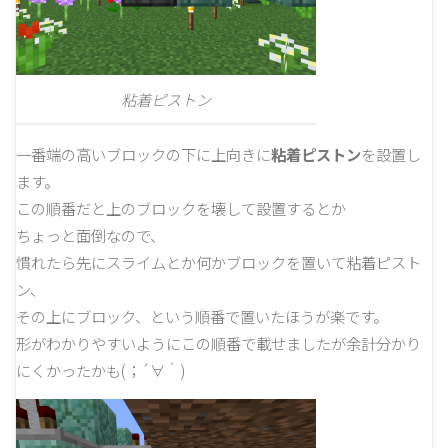
粘着ピストン
一番端の高いブロックの下に上向きに
粘着ピストン
を設置し
ます。
この順番だと上のブロックを壊して設置するとか
ちょっと面倒なので、
慣れたら先にスライムとか何かブロックを置いて粘着ピスト
ン、
その上にブロック、という順番で置いたほうが楽です。
形がわかりやすいようにこの順番で載せましたが余計分かり
にくかったかも(；´∀｀)