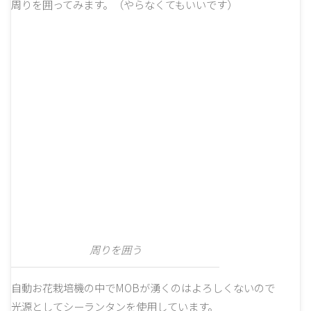
周りを囲ってみます。（やらなくてもいいです）
周りを囲う
自動お花栽培機の中でMOBが湧くのはよろしくないので
光源としてシーランタンを使用しています。
他はガラスにしてみました。
出入りできるようにドアも設置。
壁の高さは2マスありますが、