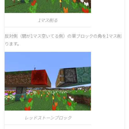
1マス削る
反対側（間が1マス空いてる側）の草ブロックの角を1マス削
ります。
レッドストーンブロック