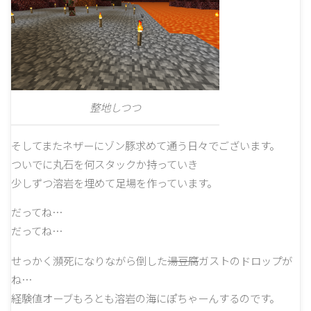
整地しつつ
そしてまたネザーにゾン豚求めて通う日々でございます。
ついでに丸石を何スタックか持っていき
少しずつ溶岩を埋めて足場を作っています。
だってね…
だってね…
せっかく瀕死になりながら倒した
湯豆腐
ガストのドロップが
ね…
経験値オーブもろとも溶岩の海にぽちゃーんするのです。