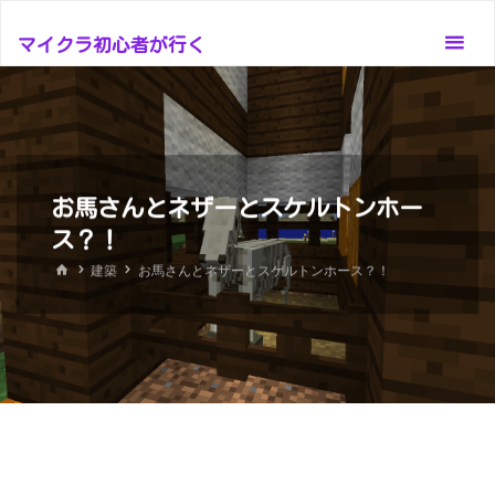
コ
ン
マイクラ初心者が行く
テ
ン
ツ
へ
ス
お馬さんとネザーとスケルトンホー
キ
ス？！
ッ
ホ
建築
お馬さんとネザーとスケルトンホース？！
プ
ー
ム