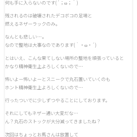
何も手に入らないのです(´；ω；｀)
残されるのは破壊されたデコボコの足場と
燃えるネザーラックのみ。
なんとも悲しい…。
なので整地は大事なのであります(｀・ω・´)
とはいえ、こんな果てしない場所の整地を頑張っていると
かなり精神衛生上よろしくないので…
怖いよー怖いよーとスニークで丸石置いていくのも
ホント精神衛生上よろしくないので…
行ったついでに少しずつやることにしております。
それにしてもネザー通い大変だな…
ん？丸石のストックが大分減ってきましたね？
次回はちょっとお馬さんは放置して