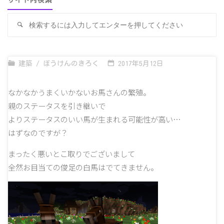
サイト内検索
検
検
索
索
対
象
建築
/
ぼうけんのきろく
2017年5月12日
なかなかうまくいかないお馬さんの繁殖。
親のステータスを引き継いで
よりステータスのいい馬が生まれる可能性が高い…
はずなのですが？
まったく悪いとこ取りでございまして
全然お目当ての俊足の白馬はでてきません。