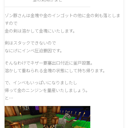
ゾン豚さんは金塊や金のインゴットの他に金の剣も落としま
すので
金の剣は溶かして金塊にいたします。
剣はスタックできないので
なにげにインベ圧迫要因です。
そんなわけでネザー要塞出口付近に釜戸設置。
溶かして重ねられる金塊の状態にして持ち帰ります。
で、インベもいっぱいになりましたし
帰って金のニンジンを量産いたしましょう。
と…