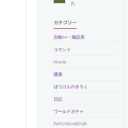
た
カテゴリー
自動○○・施設系
コマンド
How to
建築
ぼうけんのきろく
日記
ワールドガチャ
Pam's HarvestCraft