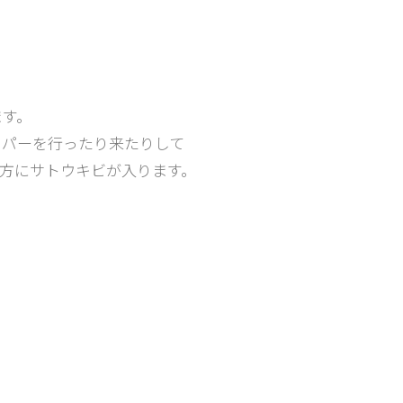
ます。
ッパーを行ったり来たりして
方にサトウキビが入ります。