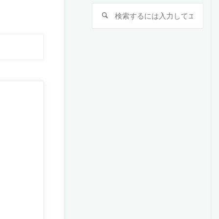
検
検
索
索
対
検
象:
索
対
象: