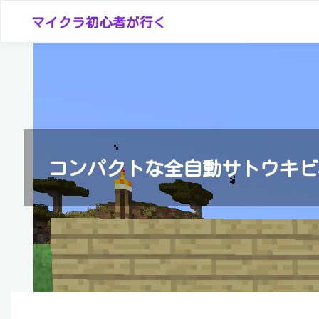
コ
マイクラ初心者が行く
ン
テ
ン
ツ
へ
ス
キ
コンパクトな全自動サトウキビ
ッ
プ