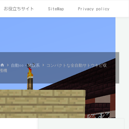
お役立ちサイト
SiteMap
Privacy policy
ホ
自動○○・施設系
コンパクトな全自動サトウキビ収
ー
穫機
ム