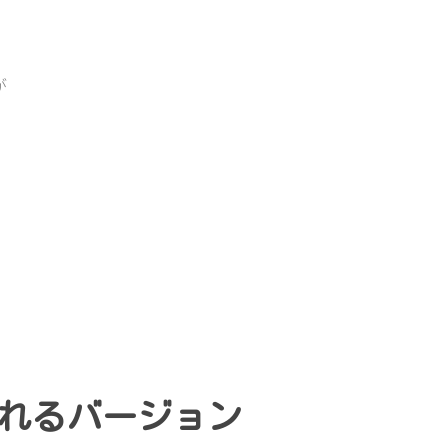
が
。
。
れるバージョン