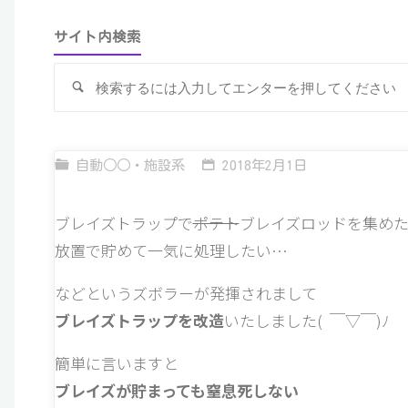
サイト内検索
検
索
自動○○・施設系
2018年2月1日
ブレイズトラップで
ポテト
ブレイズロッドを集め
放置で貯めて一気に処理したい…
などというズボラーが発揮されまして
ブレイズトラップを改造
いたしました( ￣▽￣)ﾉ
簡単に言いますと
ブレイズが貯まっても窒息死しない