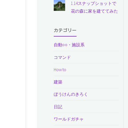
1.14スナップショットで
花の森に家を建ててみた
カテゴリー
自動○○・施設系
コマンド
How to
建築
ぼうけんのきろく
日記
ワールドガチャ