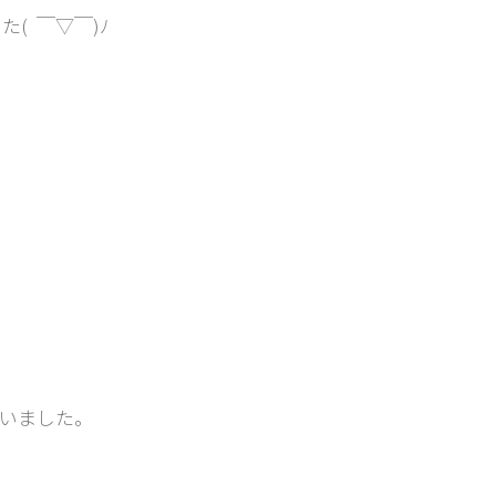
た( ￣▽￣)ﾉ
いました。