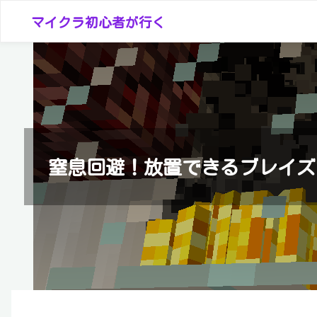
コ
マイクラ初心者が行く
ン
テ
ン
ツ
へ
ス
キ
窒息回避！放置できるブレイズ
ッ
プ