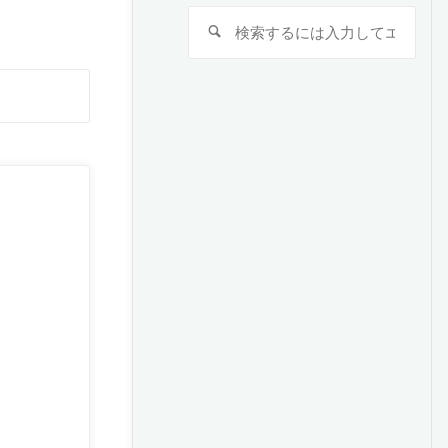
検
検
索
索
対
検
象:
索
対
象: