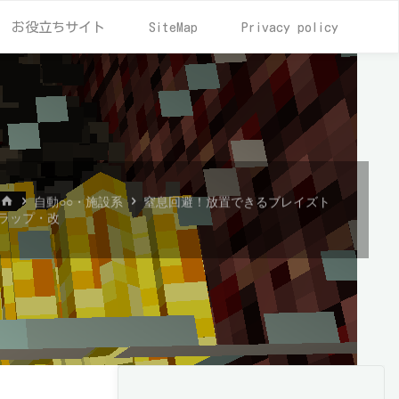
お役立ちサイト
SiteMap
Privacy policy
ホ
自動○○・施設系
窒息回避！放置できるブレイズト
ー
ラップ・改
ム