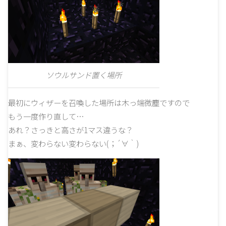
ソウルサンド置く場所
最初にウィザーを召喚した場所は木っ端微塵ですので
もう一度作り直して…
あれ？さっきと高さが1マス違うな？
まぁ、変わらない変わらない(；´∀｀)