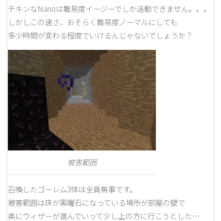
チキンなNanoは難易度イージーでしか活動できません。。。
しかしこの速さ、おそらく難易度ノーマルにしても
多少時間が変わる程度でいけるんじゃないでしょうか？
被害範囲
召喚したゴーレム3体は全員無事です。
被害範囲は床が黒曜石になっている場所が部屋の壁で
奥にウィザーが進んでいって少し上の方に行こうとした…