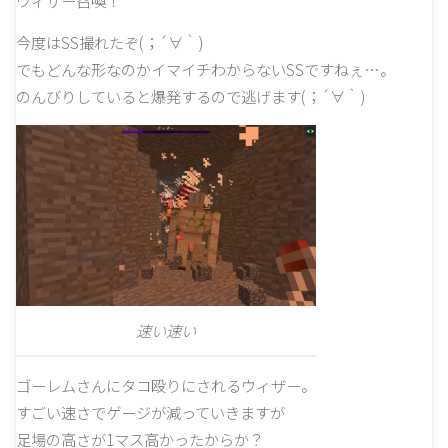
今度はSS撮れたぞ(；´∀｀)
でもどんな形なのかイマイチわからないSSですねぇ…。
のんびりしていると爆発するので逃げます(；´∀｀)
速い速い
ゴーレムさんにタコ殴りにされるウィザー。
すごい速さでゲージが減っていきますが
足場の高さが1マス高かったからか？