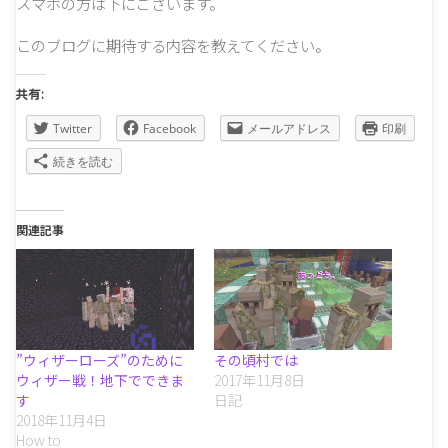
スマホの方は下にございます。
このブログに期待する内容を教えてください。
共有:
Twitter
Facebook
メールアドレス
印刷
続きを読む
関連記事
”ウィザーローズ”のために
その頃村では
ウィザー戦！地下でできま
2017年11月8日
す
日記
2018年11月4日
How to