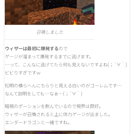
召喚しました
ウィザーは最初に爆発する
ので
ゲージが溜まって爆発するまでに逃げます。
…って、こんなに逃げてたら何も見えないですよね(；´∀｀)
ビビりすぎですｗ
松明の横らへんにちらりと見える白いのがゴーレムです…
なんて説明をしても…なぁ…(；´∀｀)
暗視のポーションを飲んでいるので視界は良好。
ウィザーが召喚されると上に体力ゲージが出ました。
エンダードラゴンと一緒ですね。