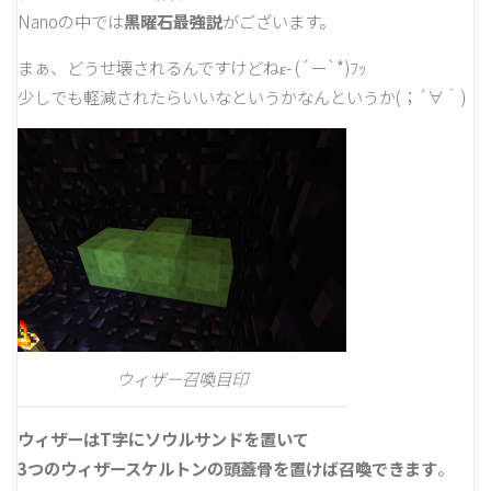
Nanoの中では
黒曜石最強説
がございます。
まぁ、どうせ壊されるんですけどねε- (´ー`*)ﾌｯ
少しでも軽減されたらいいなというかなんというか(；´∀｀)
ウィザー召喚目印
ウィザーはT字にソウルサンドを置いて
3つのウィザースケルトンの頭蓋骨を置けば召喚できます
。