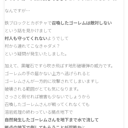
なんですが…
鉄ブロックとカボチャで
召喚したゴーレムは敵対しない
という話を見かけまして
村人も守ってくれない
ようでして
村から連れてこなきゃダメ？
という疑問が発生いたしました。
加えて、黒曜石ですら吹き飛ばす地形破壊弾の威力です。
ゴーレムの手の届かない上方へ逃げられると
ゴーレムさんが一方的に攻撃されてしまいますし
破壊される範囲がとても気になります。
さっさと倒せれば被害も少ないでしょうから
召喚したゴーレムさんが戦ってくれなくても
溶岩処理の終わっている拠点地下で
自然発生したゴーレムさんを地下まで水で流して
拠点の地下で倒してもらうことが可能か
と。