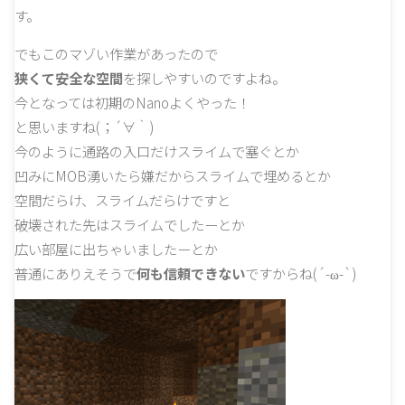
す。
でもこのマゾい作業があったので
狭くて安全な空間
を探しやすいのですよね。
今となっては初期のNanoよくやった！
と思いますね(；´∀｀)
今のように通路の入口だけスライムで塞ぐとか
凹みにMOB湧いたら嫌だからスライムで埋めるとか
空間だらけ、スライムだらけですと
破壊された先はスライムでしたーとか
広い部屋に出ちゃいましたーとか
普通にありえそうで
何も信頼できない
ですからね(´-ω-`)