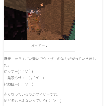
まってー；
爆発したらすごい勢いでウィザーの体力が減っていきまし
た。
待ってー(；´∀｀)
一発殴らせてー(；´∀｀)
経験値ー(；´∀｀)
赤くなっているのがウィザーです。
殆ど姿も見えないっていう(；´∀｀)