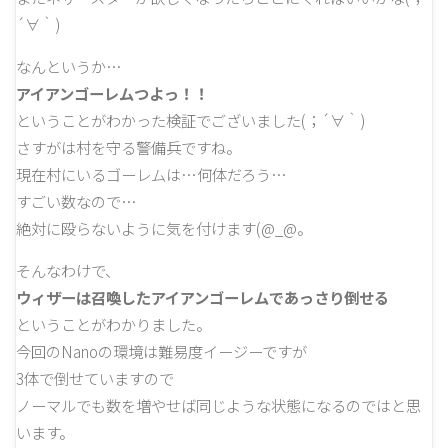
´∀｀)
なんというか…
アイアンゴーレムつよっ！！
ということがわかった検証でございました(；´∀｀)
さすがは村を守る警備兵ですね。
現在村にいるゴーレムは…何体だろう…
すごい数なので…
絶対に殴らないように気を付けます(@_@。
そんなわけで、
ウィザーは召喚したアイアンゴーレムであっさり倒せる
ということがわかりました。
今回のNanoの環境は難易度イージーですが
3体で倒せていますので
ノーマルでも数を増やせば同じような状態になるのではと思
います。