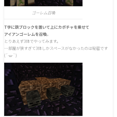
ゴーレム召喚
T字に鉄ブロックを置いて上にカボチャを乗せて
アイアンゴーレムを召喚
。
とりあえず3体でやってみます。
…部屋が狭すぎて3体しかスペースがなかったのは秘密です
(´-ω-`)