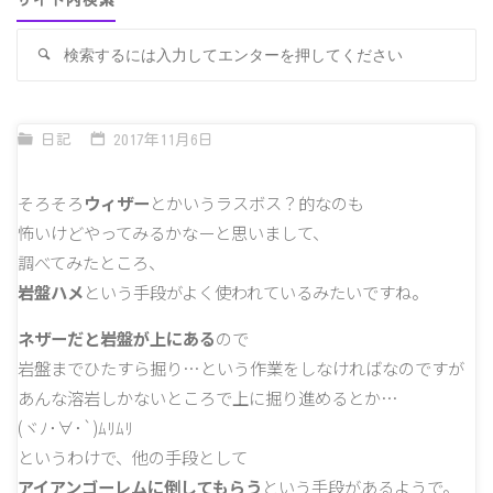
サイト内検索
検
検
索
索
対
象
日記
2017年11月6日
そろそろ
ウィザー
とかいうラスボス？的なのも
怖いけどやってみるかなーと思いまして、
調べてみたところ、
岩盤ハメ
という手段がよく使われているみたいですね。
ネザーだと岩盤が上にある
ので
岩盤までひたすら掘り…という作業をしなければなのですが
あんな溶岩しかないところで上に掘り進めるとか…
(ヾﾉ･∀･`)ﾑﾘﾑﾘ
というわけで、他の手段として
アイアンゴーレムに倒してもらう
という手段があるようで。