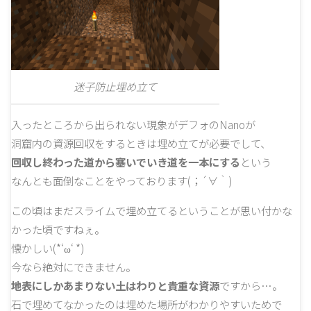
迷子防止埋め立て
入ったところから出られない現象がデフォのNanoが
洞窟内の資源回収をするときは埋め立てが必要でして、
回収し終わった道から塞いでいき道を一本にする
という
なんとも面倒なことをやっております(；´∀｀)
この頃はまだスライムで埋め立てるということが思い付かな
かった頃ですねぇ。
懐かしい(*‘ω‘ *)
今なら絶対にできません。
地表にしかあまりない土はわりと貴重な資源
ですから…。
石で埋めてなかったのは埋めた場所がわかりやすいためで