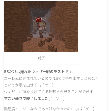
終了
SSだけは撮れたウィザー戦のラスト
です。
ゴーレムに囲まれているのでNanoは手を出すこともなく
というか手を出せず(；´∀｀)
ウィザーが頭を投げてくる攻撃すら見ることができず
すごい速さで終了しました
(；´∀｀)
難易度イージーなのであっけなかったのかも(；´∀｀)