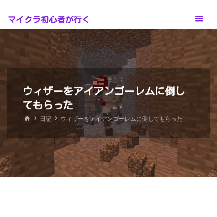
コ
ン
マイクラ初心者が行く
テ
ン
ツ
へ
ス
ウィザーをアイアンゴーレムに倒し
キ
てもらった
ッ
ホ
日記
ウィザーをアイアンゴーレムに倒してもらった
プ
ー
ム