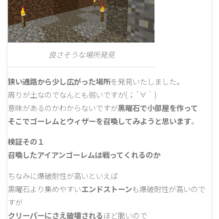
良さそうな場所発見
狭い通路から少し広がった場所
を発見いたしました。
周りが土なのでなんとも弱いですが(；´∀｀)
意味があるのかわからないですが
黒曜石で小部屋を作って
そこでゴーレムとウィザーを召喚してみようと思います
。
検証その１
召喚したアイアンゴーレムは戦ってくれるのか
ちなみに爆破耐性が高いといえば
黒曜石より集めやすい
エンドストーン
も爆破耐性が高いので
すが
クリーパーにさえ破壊される
ほど脆いので